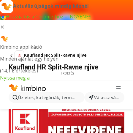
Aktuális újságok mindig kéznél
Hozzáadás a Chrome-hoz – INGYENES
Kimbino applikáció
Kaufland HR Split-Ravne njive
Minden ajánlat egy helyen
Kaufland HR Split-Ravne njive
(14,1 E értékelés)
HIRDETÉS
Nyissa meg a
Üzletek, kategóriák, termékek keresése...
Válassz várost