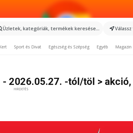
Üzletek, kategóriák, termékek keresése...
Válassz
Kert
Sport és Divat
Egészség és Szépség
Egyéb
Magazin
- 2026.05.27. -tól/töl > akció,
HIRDETÉS