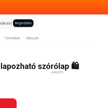
 várost
Megerősítés
Termékek
Városok
 lapozható szórólap 🛍️
HIRDETÉS