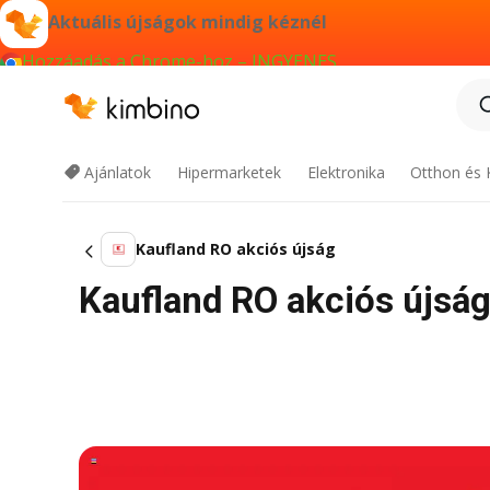
Aktuális újságok mindig kéznél
Hozzáadás a Chrome-hoz – INGYENES
Ajánlatok
Hipermarketek
Elektronika
Otthon és 
Kaufland RO akciós újság
Kaufland RO akciós újság 