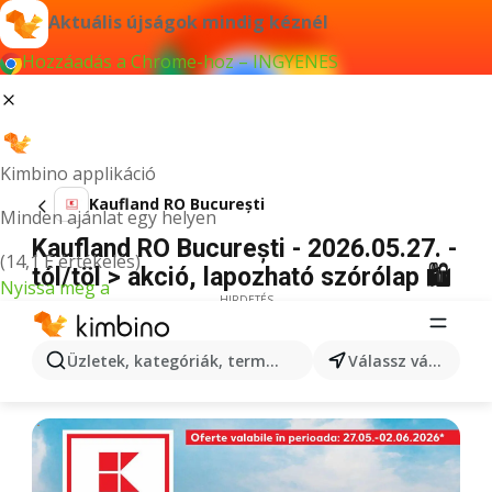
Aktuális újságok mindig kéznél
Hozzáadás a Chrome-hoz – INGYENES
Kimbino applikáció
Kaufland RO București
Minden ajánlat egy helyen
Kaufland RO București - 2026.05.27. -
(14,1 E értékelés)
tól/töl > akció, lapozható szórólap 🛍️
Nyissa meg a
HIRDETÉS
Üzletek, kategóriák, termékek keresése...
Válassz várost