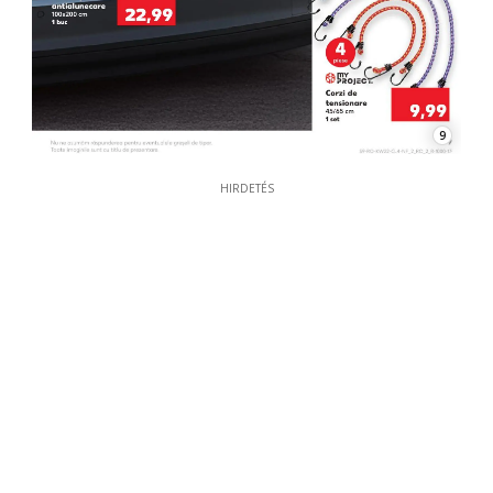
9
HIRDETÉS