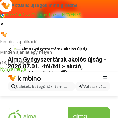
Aktuális újságok mindig kéznél
Hozzáadás a Chrome-hoz – INGYENES
Kimbino applikáció
Alma Gyógyszertárak akciós újság
Minden ajánlat egy helyen
Alma Gyógyszertárak akciós újság -
(14,1 E értékelés)
2026.07.01. -tól/töl > akció,
Nyissa meg a
lapozható szórólap 🛍️
HIRDETÉS
Üzletek, kategóriák, termékek keresése...
Válassz várost