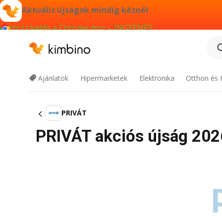
Aktuális újságok mindig kéznél
Hozzáadás a Chrome-hoz – INGYENES
Ajánlatok
Hipermarketek
Elektronika
Otthon és 
PRIVÁT
PRIVÁT akciós újság 2026