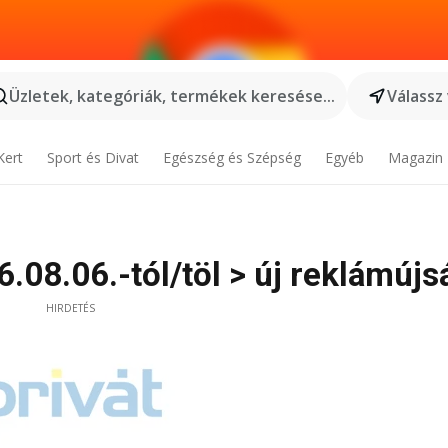
Üzletek, kategóriák, termékek keresése...
Válassz
Kert
Sport és Divat
Egészség és Szépség
Egyéb
Magazin
.08.06.-tól/töl > új reklámújs
HIRDETÉS