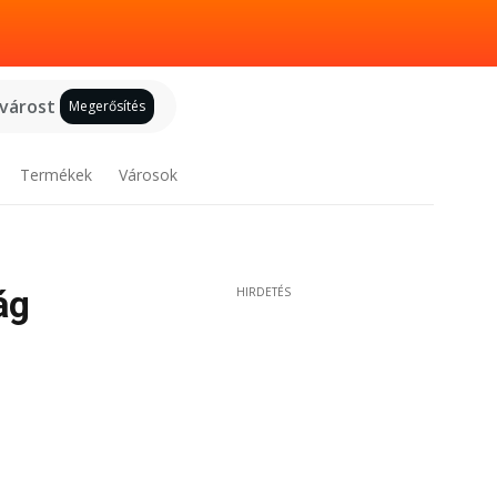
 várost
Megerősítés
Termékek
Városok
ág
HIRDETÉS