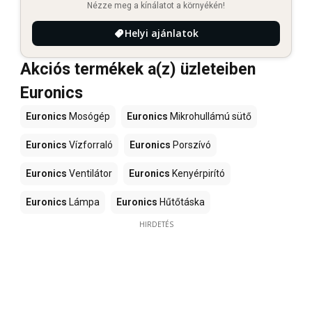
Nézze meg a kínálatot a környékén!
Helyi ajánlatok
Akciós termékek a(z) üzleteiben
Euronics
Euronics
Mosógép
Euronics
Mikrohullámú sütő
Euronics
Vízforraló
Euronics
Porszívó
Euronics
Ventilátor
Euronics
Kenyérpirító
Euronics
Lámpa
Euronics
Hűtőtáska
HIRDETÉS