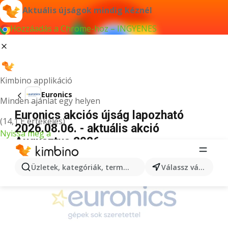
Aktuális újságok mindig kéznél
Hozzáadás a Chrome-hoz – INGYENES
Kimbino applikáció
Euronics
Minden ajánlat egy helyen
Euronics akciós újság lapozható
(14,1 E értékelés)
2026.08.06. - aktuális akció
Nyissa meg a
Augusztus 2026
HIRDETÉS
Üzletek, kategóriák, termékek keresése...
Válassz várost