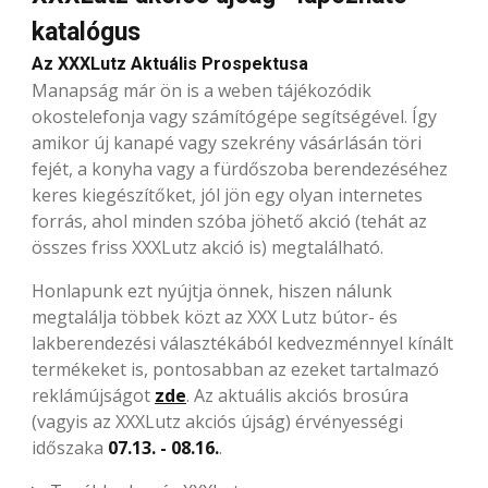
katalógus
Az XXXLutz Aktuális Prospektusa
Manapság már ön is a weben tájékozódik
okostelefonja vagy számítógépe segítségével. Így
amikor új kanapé vagy szekrény vásárlásán töri
fejét, a konyha vagy a fürdőszoba berendezéséhez
keres kiegészítőket, jól jön egy olyan internetes
forrás, ahol minden szóba jöhető akció (tehát az
összes friss XXXLutz akció is) megtalálható.
Honlapunk ezt nyújtja önnek, hiszen nálunk
megtalálja többek közt az XXX Lutz bútor- és
lakberendezési választékából kedvezménnyel kínált
termékeket is, pontosabban az ezeket tartalmazó
reklámújságot
zde
. Az aktuális akciós brosúra
(vagyis az XXXLutz akciós újság) érvényességi
időszaka
07.13. - 08.16.
.