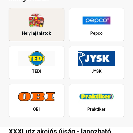
Helyi ajánlatok
Pepco
TEDi
JYSK
OBI
Praktiker
XXXLutz akciós újság - lapozható