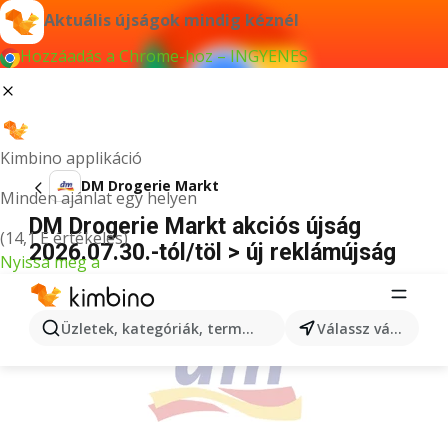
Aktuális újságok mindig kéznél
Hozzáadás a Chrome-hoz – INGYENES
Kimbino applikáció
DM Drogerie Markt
Minden ajánlat egy helyen
DM Drogerie Markt akciós újság
(14,1 E értékelés)
2026.07.30.-tól/töl > új reklámújság
Nyissa meg a
HIRDETÉS
Üzletek, kategóriák, termékek keresése...
Válassz várost