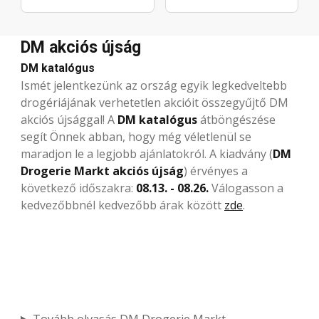
DM akciós újság
DM katalógus
Ismét jelentkezünk az ország egyik legkedveltebb
drogériájának
verhetetlen akcióit
összegyűjtő DM
akciós újsággal! A
DM katalógus
átböngészése
segít Önnek abban, hogy még véletlenül se
maradjon le a
legjobb ajánlatokról
. A kiadvány (
DM
Drogerie Markt akciós újság
) érvényes a
következő időszakra:
08.13. - 08.26.
Válogasson a
kedvezőbbnél kedvezőbb árak
között
zde
.