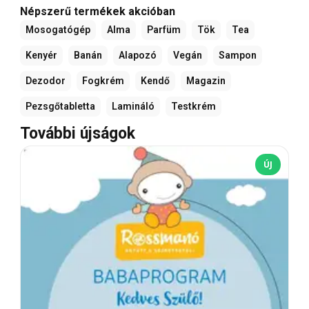
Népszerű termékek akcióban
Mosogatógép
Alma
Parfüm
Tök
Tea
Kenyér
Banán
Alapozó
Vegán
Sampon
Dezodor
Fogkrém
Kendő
Magazin
Pezsgőtabletta
Lamináló
Testkrém
További újságok
ÚJ