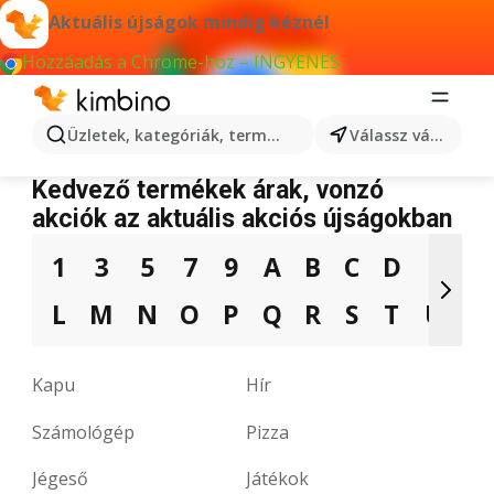
Aktuális újságok mindig kéznél
Hozzáadás a Chrome-hoz – INGYENES
Üzletek, kategóriák, termékek keresése...
Válassz várost
Termékek az újságokból
Kedvező termékek árak, vonzó
akciók az aktuális akciós újságokban
1
3
5
7
9
A
B
C
D
E
F
L
M
N
O
P
Q
R
S
T
U
V
Kapu
Hír
Számológép
Pizza
Jégeső
Játékok