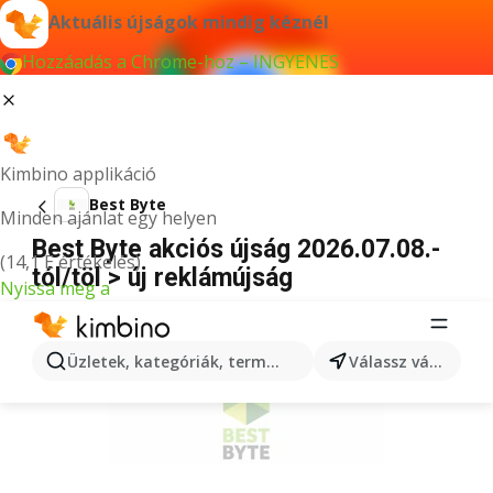
Aktuális újságok mindig kéznél
Hozzáadás a Chrome-hoz – INGYENES
Kimbino applikáció
Best Byte
Minden ajánlat egy helyen
Best Byte akciós újság 2026.07.08.-
(14,1 E értékelés)
tól/töl > új reklámújság
Nyissa meg a
HIRDETÉS
Üzletek, kategóriák, termékek keresése...
Válassz várost