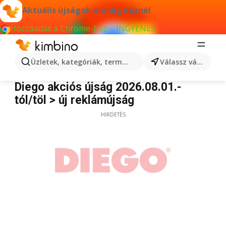
Aktuális újságok mindig kéznél
Hozzáadás a Chrome-hoz – INGYENES
Üzletek, kategóriák, termékek keresése...
Válassz várost
Diego
Diego akciós újság 2026.08.01.-
tól/töl > új reklámújság
HIRDETÉS