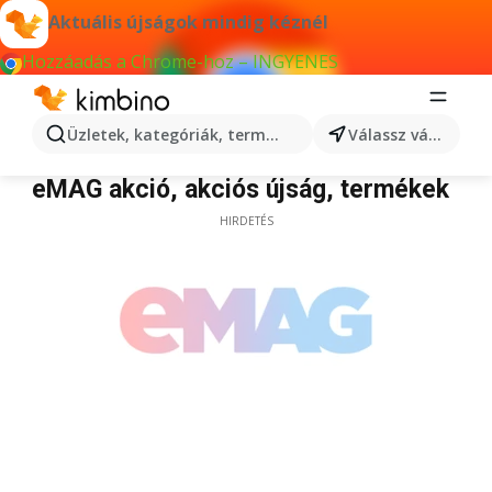
Aktuális újságok mindig kéznél
Hozzáadás a Chrome-hoz – INGYENES
Üzletek, kategóriák, termékek keresése...
Válassz várost
eMAG
eMAG akció, akciós újság, termékek
HIRDETÉS