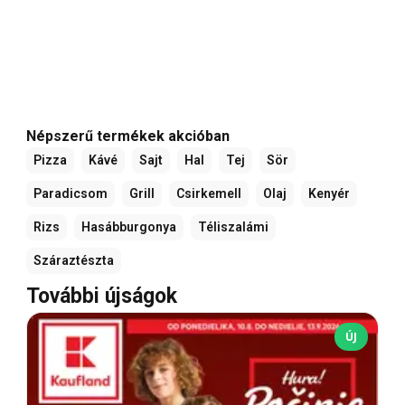
Népszerű termékek akcióban
Pizza
Kávé
Sajt
Hal
Tej
Sör
Paradicsom
Grill
Csirkemell
Olaj
Kenyér
Rizs
Hasábburgonya
Téliszalámi
Száraztészta
További újságok
ÚJ