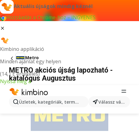
Aktuális újságok mindig kéznél
Hozzáadás a Chrome-hoz – INGYENES
Kimbino applikáció
Metro
Minden ajánlat egy helyen
METRO akciós újság lapozható -
(14,1 E értékelés)
katalógus Augusztus
Nyissa meg a
HIRDETÉS
Üzletek, kategóriák, termékek keresése...
Válassz várost