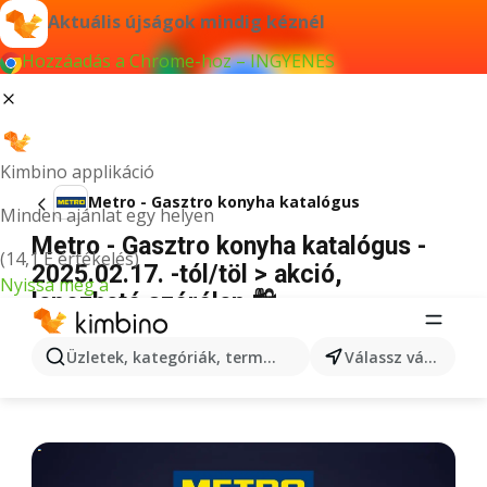
Aktuális újságok mindig kéznél
Hozzáadás a Chrome-hoz – INGYENES
Kimbino applikáció
Metro - Gasztro konyha katalógus
Minden ajánlat egy helyen
Metro - Gasztro konyha katalógus -
(14,1 E értékelés)
2025.02.17. -tól/töl > akció,
Nyissa meg a
lapozható szórólap 🛍️
HIRDETÉS
Üzletek, kategóriák, termékek keresése...
Válassz várost