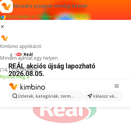
Aktuális újságok mindig kéznél
Hozzáadás a Chrome-hoz – INGYENES
Kimbino applikáció
Reál
Minden ajánlat egy helyen
REÁL akciós újság lapozható
(14,1 E értékelés)
2026.08.05.
Nyissa meg a
HIRDETÉS
Üzletek, kategóriák, termékek keresése...
Válassz várost