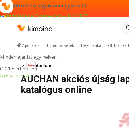
Aktuális újságok mindig kéznél
Hozzáadás a Chrome-hoz – INGYENES
Kimbino applikáció
Ajánlatok
Hipermarketek
Elektronika
Otthon és 
Minden ajánlat egy helyen
Auchan
(14,1 E értékelés)
Nyissa meg a
AUCHAN akciós újság lap
katalógus online