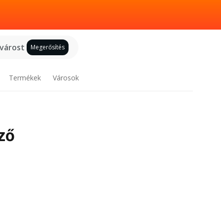
 várost
Megerősítés
Termékek
Városok
ző