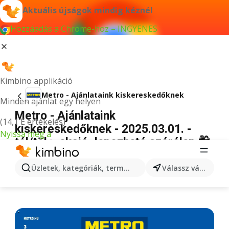
Aktuális újságok mindig kéznél
Hozzáadás a Chrome-hoz – INGYENES
Kimbino applikáció
Metro - Ajánlataink kiskereskedőknek
Minden ajánlat egy helyen
Metro - Ajánlataink
(14,1 E értékelés)
kiskereskedőknek - 2025.03.01. -
Nyissa meg a
tól/töl > akció, lapozható szórólap 🛍️
HIRDETÉS
Üzletek, kategóriák, termékek keresése...
Válassz várost