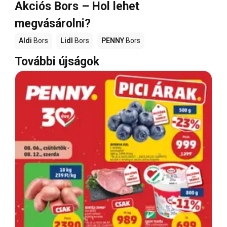
Akciós Bors – Hol lehet
megvásárolni?
Aldi
Bors
Lidl
Bors
PENNY
Bors
További újságok