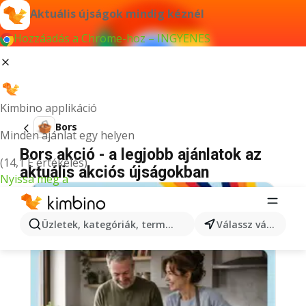
Aktuális újságok mindig kéznél
Hozzáadás a Chrome-hoz – INGYENES
Kimbino applikáció
Bors
Minden ajánlat egy helyen
Bors akció - a legjobb ajánlatok az
(14,1 E értékelés)
aktuális akciós újságokban
Nyissa meg a
Üzletek, kategóriák, termékek keresése...
Válassz várost