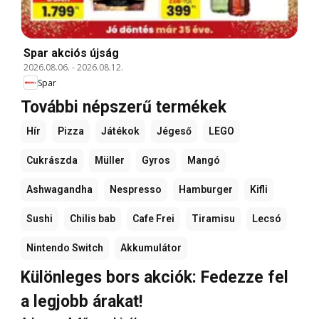
Spar akciós újság
2026.08.06.
-
2026.08.12.
Spar
További népszerű termékek
Hír
Pizza
Játékok
Jégeső
LEGO
Cukrászda
Müller
Gyros
Mangó
Ashwagandha
Nespresso
Hamburger
Kifli
Sushi
Chilis bab
Cafe Frei
Tiramisu
Lecsó
Nintendo Switch
Akkumulátor
Különleges bors akciók: Fedezze fel
a legjobb árakat!