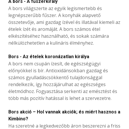
A bors - A fűszerkirály
A bors világszerte az egyik legismertebb és
legnépszerűbb fűszer. A konyhák alapvető
összetevője, ami gazdag ízével és illatával kiemeli az
ételek ízét és aromáját. A bors számos étel
elkészítéséhez használható, és sokak számára
nélkülözhetetlen a kulináris élményhez.
Bors - Az ételek koronázatlan királya
A bors nem csupán ízesít, de egészségügyi
előnyökkel is bír. Antioxidánsokban gazdag és
számos gyulladáscsökkentő tulajdonsággal
rendelkezik, így hozzájárulhat az egészséges
életmódhoz. Fogyasztása serkenti az emésztést és
több más pozitív hatással is lehet a szervezetre.
Bors akció – Hol vannak akciók; és miért hasznos a
Kimbino?
Ha szeretné a legkedvezőbb áron beszerezni a friss