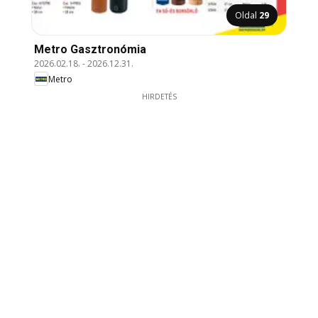
Oldal
29
Metro Gasztronómia
2026.02.18.
-
2026.12.31.
Metro
HIRDETÉS