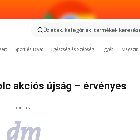
Üzletek, kategóriák, termékek keresése
Kert
Sport és Divat
Egészség és Szépség
Egyéb
Magazin
lc akciós újság – érvényes
HIRDETÉS