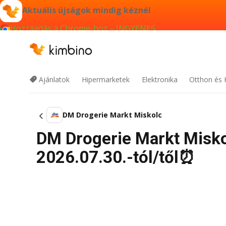
Aktuális újságok mindig kéznél
Hozzáadás a Chrome-hoz – INGYENES
Ajánlatok
Hipermarketek
Elektronika
Otthon és 
DM Drogerie Markt Miskolc
DM Drogerie Markt Misko
2026.07.30.-tól/től⏰