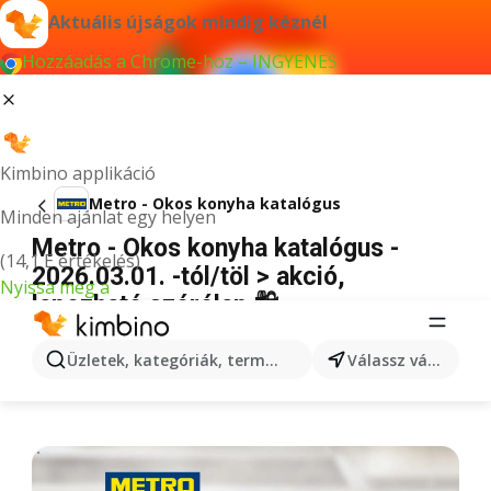
Aktuális újságok mindig kéznél
Hozzáadás a Chrome-hoz – INGYENES
Kimbino applikáció
Metro - Okos konyha katalógus
Minden ajánlat egy helyen
Metro - Okos konyha katalógus -
(14,1 E értékelés)
2026.03.01. -tól/töl > akció,
Nyissa meg a
lapozható szórólap 🛍️
HIRDETÉS
Üzletek, kategóriák, termékek keresése...
Válassz várost