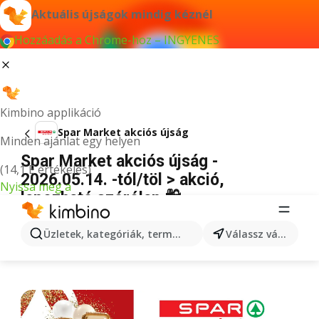
Aktuális újságok mindig kéznél
Hozzáadás a Chrome-hoz – INGYENES
Kimbino applikáció
Spar Market akciós újság
Minden ajánlat egy helyen
Spar Market akciós újság -
(14,1 E értékelés)
2026.05.14. -tól/töl > akció,
Nyissa meg a
lapozható szórólap 🛍️
HIRDETÉS
Üzletek, kategóriák, termékek keresése...
Válassz várost