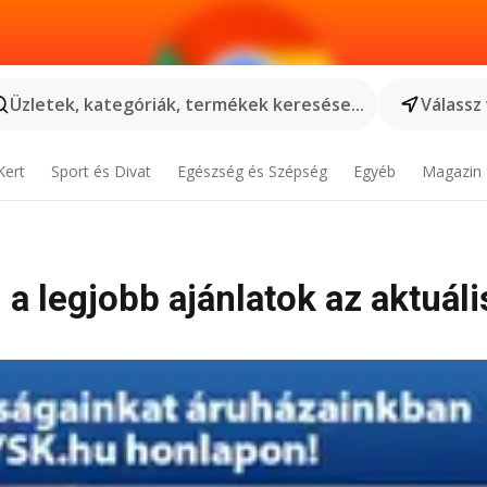
Üzletek, kategóriák, termékek keresése...
Válassz
Kert
Sport és Divat
Egészség és Szépség
Egyéb
Magazin
 a legjobb ajánlatok az aktuáli