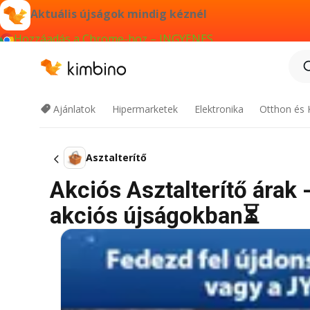
Aktuális újságok mindig kéznél
Hozzáadás a Chrome-hoz – INGYENES
Ajánlatok
Hipermarketek
Elektronika
Otthon és 
Asztalterítő
Akciós Asztalterítő árak -
akciós újságokban⏳