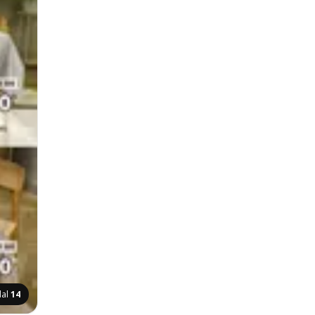
dal
14