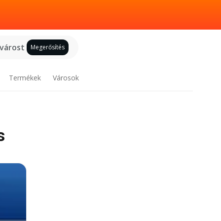
 várost
Megerősítés
Termékek
Városok
s