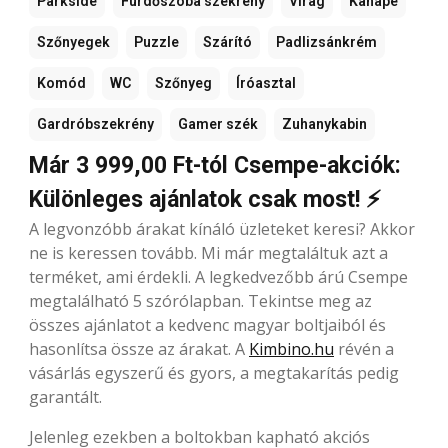
Parkside
Fürdőszoba szekrény
Virag
Kanapé
Szőnyegek
Puzzle
Szárító
Padlizsánkrém
Komód
WC
Szőnyeg
Íróasztal
Gardróbszekrény
Gamer szék
Zuhanykabin
Már 3 999,00 Ft-tól Csempe-akciók:
Különleges ajánlatok csak most! ⚡
A legvonzóbb árakat kínáló üzleteket keresi? Akkor
ne is keressen tovább. Mi már megtaláltuk azt a
terméket, ami érdekli. A legkedvezőbb árú Csempe
megtalálható 5 szórólapban. Tekintse meg az
összes ajánlatot a kedvenc magyar boltjaiból és
hasonlítsa össze az árakat. A
Kimbino.hu
révén a
vásárlás egyszerű és gyors, a megtakarítás pedig
garantált.
Jelenleg ezekben a boltokban kapható akciós