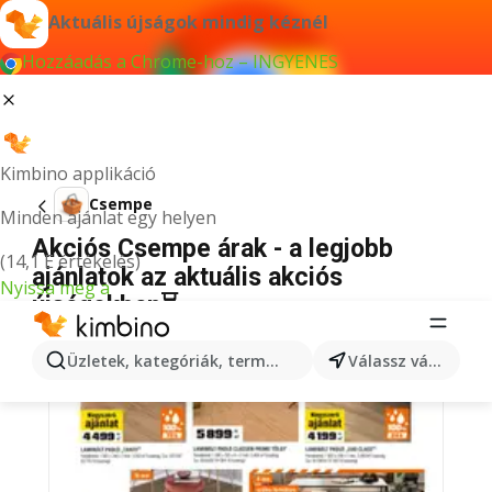
Aktuális újságok mindig kéznél
Hozzáadás a Chrome-hoz – INGYENES
Kimbino applikáció
Csempe
Minden ajánlat egy helyen
Akciós Csempe árak - a legjobb
(14,1 E értékelés)
ajánlatok az aktuális akciós
Nyissa meg a
újságokban⏳
Üzletek, kategóriák, termékek keresése...
Válassz várost