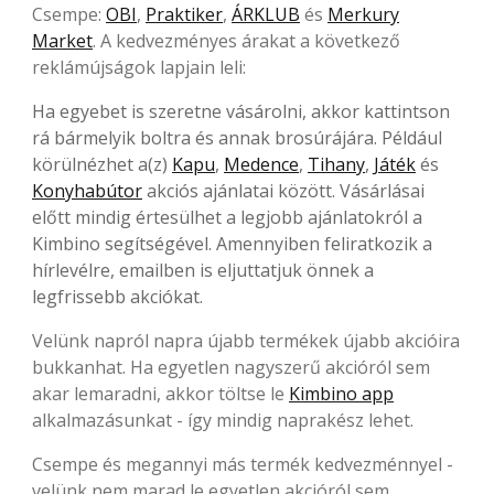
Csempe:
OBI
,
Praktiker
,
ÁRKLUB
és
Merkury
Market
. A kedvezményes árakat a következő
reklámújságok lapjain leli:
Ha egyebet is szeretne vásárolni, akkor kattintson
rá bármelyik boltra és annak brosúrájára. Például
körülnézhet a(z)
Kapu
,
Medence
,
Tihany
,
Játék
és
Konyhabútor
akciós ajánlatai között. Vásárlásai
előtt mindig értesülhet a legjobb ajánlatokról a
Kimbino segítségével. Amennyiben feliratkozik a
hírlevélre, emailben is eljuttatjuk önnek a
legfrissebb akciókat.
Velünk napról napra újabb termékek újabb akcióira
bukkanhat. Ha egyetlen nagyszerű akcióról sem
akar lemaradni, akkor töltse le
Kimbino app
alkalmazásunkat - így mindig naprakész lehet.
Csempe és megannyi más termék kedvezménnyel -
velünk nem marad le egyetlen akcióról sem.