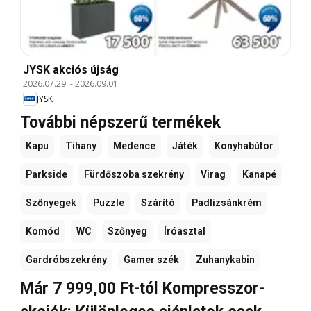
JYSK akciós újság
2026.07.29.
-
2026.09.01.
JYSK
További népszerű termékek
Kapu
Tihany
Medence
Játék
Konyhabútor
Parkside
Fürdőszoba szekrény
Virag
Kanapé
Szőnyegek
Puzzle
Szárító
Padlizsánkrém
Komód
WC
Szőnyeg
Íróasztal
Gardróbszekrény
Gamer szék
Zuhanykabin
Már 7 999,00 Ft-tól Kompresszor-