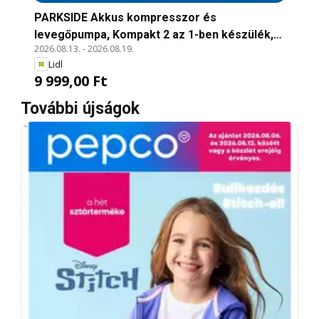
PARKSIDE Akkus kompresszor és
levegőpumpa, Kompakt 2 az 1-ben készülék,
2026.08.13.
-
2026.08.19.
felfújáshoz és a levegő elszívásához is
Lidl
alkalmas: kompresszor nagy légnyomáshoz,
9 999,00 Ft
levegőpumpa nagy levegőmennyiséghez.
Kompresszor munkanyomása: max. 10 bar.
További újságok
Levegőpumpa légárama: kb. 380 l/perc.