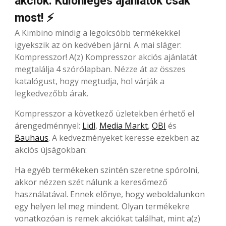
akciók: Különleges ajánlatok csak
most! ⚡
A Kimbino mindig a legolcsóbb termékekkel
igyekszik az ön kedvében járni. A mai sláger:
Kompresszor! A(z) Kompresszor akciós ajánlatát
megtalálja 4 szórólapban. Nézze át az összes
katalógust, hogy megtudja, hol várják a
legkedvezőbb árak.
Kompresszor a következő üzletekben érhető el
árengedménnyel:
Lidl
,
Media Markt
,
OBI
és
Bauhaus
. A kedvezményeket keresse ezekben az
akciós újságokban:
Ha egyéb termékeken szintén szeretne spórolni,
akkor nézzen szét nálunk a keresőmező
használatával. Ennek előnye, hogy weboldalunkon
egy helyen lel meg mindent. Olyan termékekre
vonatkozóan is remek akciókat találhat, mint a(z)