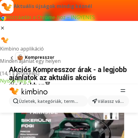
Aktuális újságok mindig kéznél
Hozzáadás a Chrome-hoz – INGYENES
Kimbino applikáció
Kompresszor
Minden ajánlat egy helyen
Akciós Kompresszor árak - a legjobb
(14,1 E értékelés)
ajánlatok az aktuális akciós
Nyissa meg a
újságokban⏳
Üzletek, kategóriák, termékek keresése...
Válassz várost