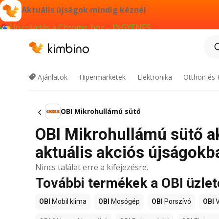
Aktuális újságok mindig kéznél
Hozzáadás a Chrome-hoz – INGYENES
Ajánlatok
Hipermarketek
Elektronika
Otthon és 
OBI Mikrohullámú sütő
OBI Mikrohullámú sütő ak
aktuális akciós újságokb
Nincs találat erre a kifejezésre.
További termékek a OBI üzle
OBI
Mobil klima
OBI
Mosógép
OBI
Porszívó
OBI
V