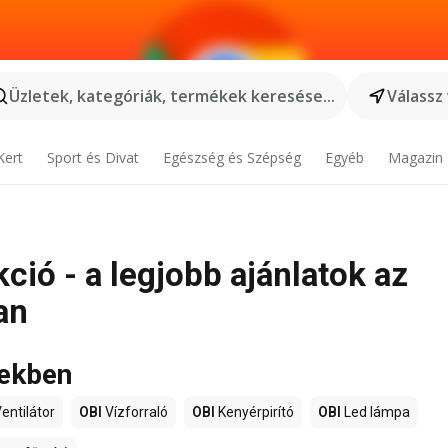
Üzletek, kategóriák, termékek keresése...
Válassz
Kert
Sport és Divat
Egészség és Szépség
Egyéb
Magazin
ció - a legjobb ajánlatok az
an
tekben
entilátor
OBI
Vízforraló
OBI
Kenyérpirító
OBI
Led lámpa