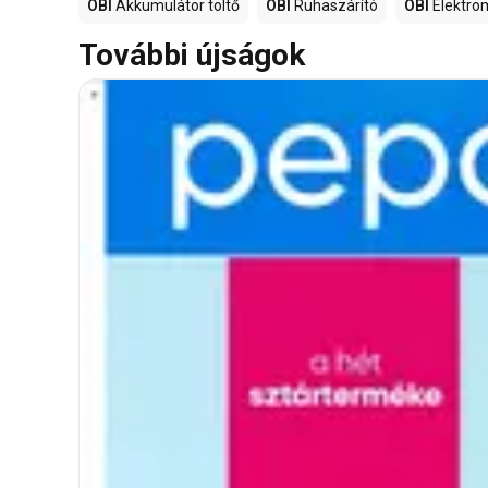
OBI
Akkumulátor töltő
OBI
Ruhaszárító
OBI
Elektro
További újságok