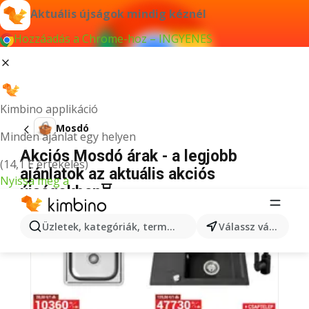
Aktuális újságok mindig kéznél
Hozzáadás a Chrome-hoz – INGYENES
Kimbino applikáció
Mosdó
Minden ajánlat egy helyen
Akciós Mosdó árak - a legjobb
(14,1 E értékelés)
ajánlatok az aktuális akciós
Nyissa meg a
újságokban⏳
Üzletek, kategóriák, termékek keresése...
Válassz várost