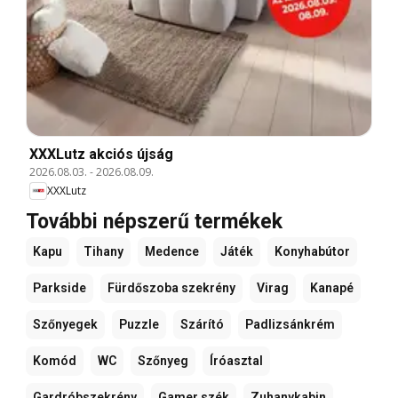
XXXLutz akciós újság
2026.08.03.
-
2026.08.09.
XXXLutz
További népszerű termékek
Kapu
Tihany
Medence
Játék
Konyhabútor
Parkside
Fürdőszoba szekrény
Virag
Kanapé
Szőnyegek
Puzzle
Szárító
Padlizsánkrém
Komód
WC
Szőnyeg
Íróasztal
Gardróbszekrény
Gamer szék
Zuhanykabin