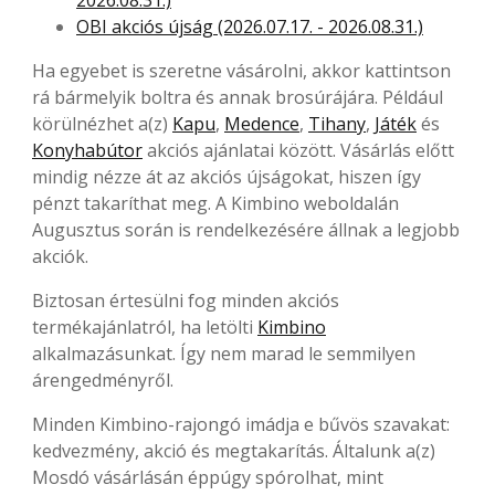
OBI akciós újság (2026.07.17. - 2026.08.31.)
Ha egyebet is szeretne vásárolni, akkor kattintson
rá bármelyik boltra és annak brosúrájára. Például
körülnézhet a(z)
Kapu
,
Medence
,
Tihany
,
Játék
és
Konyhabútor
akciós ajánlatai között. Vásárlás előtt
mindig nézze át az akciós újságokat, hiszen így
pénzt takaríthat meg. A Kimbino weboldalán
Augusztus során is rendelkezésére állnak a legjobb
akciók.
Biztosan értesülni fog minden akciós
termékajánlatról, ha letölti
Kimbino
alkalmazásunkat. Így nem marad le semmilyen
árengedményről.
Minden Kimbino-rajongó imádja e bűvös szavakat:
kedvezmény, akció és megtakarítás. Általunk a(z)
Mosdó vásárlásán éppúgy spórolhat, mint