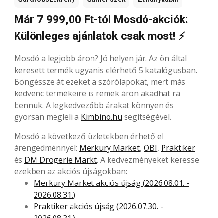
Már 7 999,00 Ft-tól Mosdó-akciók:
Különleges ajánlatok csak most! ⚡
Mosdó a legjobb áron? Jó helyen jár. Az ön által
keresett termék ugyanis elérhető 5 katalógusban.
Böngéssze át ezeket a szórólapokat, mert más
kedvenc termékeire is remek áron akadhat rá
bennük. A legkedvezőbb árakat könnyen és
gyorsan megleli a
Kimbino.hu
segítségével.
Mosdó a következő üzletekben érhető el
árengedménnyel:
Merkury Market
,
OBI
,
Praktiker
és
DM Drogerie Markt
. A kedvezményeket keresse
ezekben az akciós újságokban:
Merkury Market akciós újság (2026.08.01. -
2026.08.31.)
Praktiker akciós újság (2026.07.30. -
2026.08.31.)