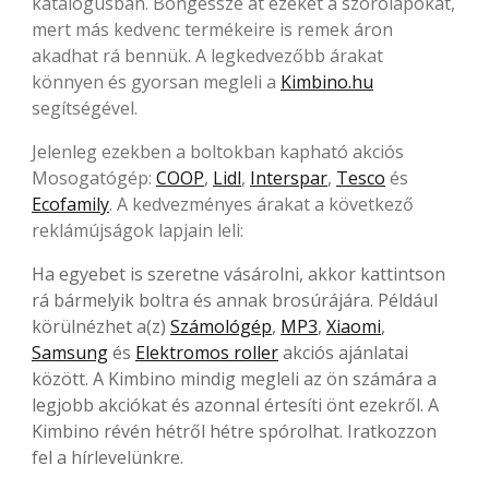
katalógusban. Böngéssze át ezeket a szórólapokat,
mert más kedvenc termékeire is remek áron
akadhat rá bennük. A legkedvezőbb árakat
könnyen és gyorsan megleli a
Kimbino.hu
segítségével.
Jelenleg ezekben a boltokban kapható akciós
Mosogatógép:
COOP
,
Lidl
,
Interspar
,
Tesco
és
Ecofamily
. A kedvezményes árakat a következő
reklámújságok lapjain leli:
Ha egyebet is szeretne vásárolni, akkor kattintson
rá bármelyik boltra és annak brosúrájára. Például
körülnézhet a(z)
Számológép
,
MP3
,
Xiaomi
,
Samsung
és
Elektromos roller
akciós ajánlatai
között. A Kimbino mindig megleli az ön számára a
legjobb akciókat és azonnal értesíti önt ezekről. A
Kimbino révén hétről hétre spórolhat. Iratkozzon
fel a hírlevelünkre.