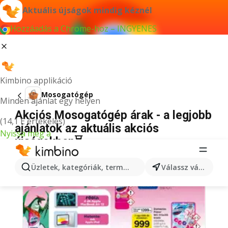
Aktuális újságok mindig kéznél
Hozzáadás a Chrome-hoz – INGYENES
Kimbino applikáció
Mosogatógép
Minden ajánlat egy helyen
Akciós Mosogatógép árak - a legjobb
(14,1 E értékelés)
ajánlatok az aktuális akciós
Nyissa meg a
újságokban⏳
Üzletek, kategóriák, termékek keresése...
Válassz várost