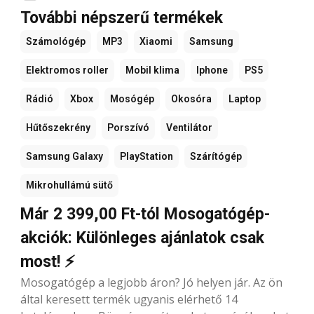
További népszerű termékek
Számológép
MP3
Xiaomi
Samsung
Elektromos roller
Mobil klima
Iphone
PS5
Rádió
Xbox
Mosógép
Okosóra
Laptop
Hűtőszekrény
Porszívó
Ventilátor
Samsung Galaxy
PlayStation
Szárítógép
Mikrohullámú sütő
Már 2 399,00 Ft-tól Mosogatógép-
akciók: Különleges ajánlatok csak
most! ⚡
Mosogatógép a legjobb áron? Jó helyen jár. Az ön
által keresett termék ugyanis elérhető 14