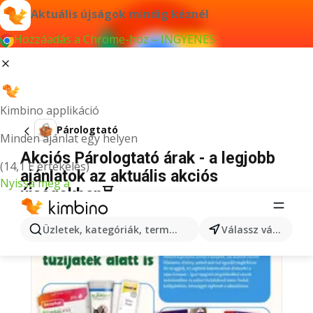
Aktuális újságok mindig kéznél
Hozzáadás a Chrome-hoz – INGYENES
Kimbino applikáció
Párologtató
Minden ajánlat egy helyen
Akciós Párologtató árak - a legjobb
(14,1 E értékelés)
ajánlatok az aktuális akciós
Nyissa meg a
újságokban⏳
Üzletek, kategóriák, termékek keresése...
Válassz várost