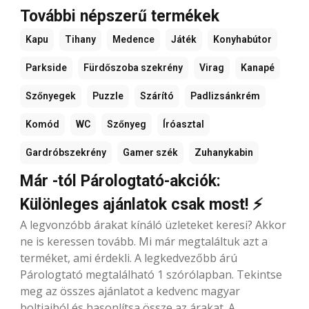
További népszerű termékek
Kapu
Tihany
Medence
Játék
Konyhabútor
Parkside
Fürdőszoba szekrény
Virag
Kanapé
Szőnyegek
Puzzle
Szárító
Padlizsánkrém
Komód
WC
Szőnyeg
Íróasztal
Gardróbszekrény
Gamer szék
Zuhanykabin
Már -tól Párologtató-akciók:
Különleges ajánlatok csak most! ⚡
A legvonzóbb árakat kínáló üzleteket keresi? Akkor
ne is keressen tovább. Mi már megtaláltuk azt a
terméket, ami érdekli. A legkedvezőbb árú
Párologtató megtalálható 1 szórólapban. Tekintse
meg az összes ajánlatot a kedvenc magyar
boltjaiból és hasonlítsa össze az árakat. A