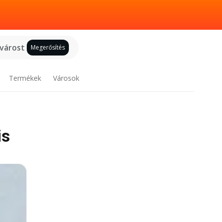
 várost
Megerősítés
Termékek
Városok
is