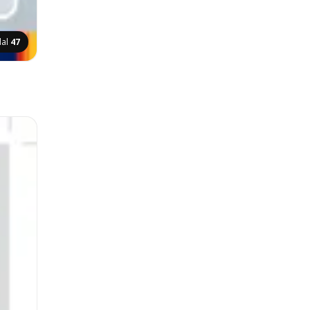
dal
47