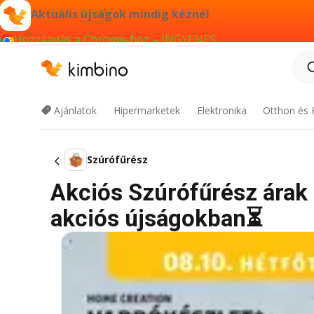
Aktuális újságok mindig kéznél
Hozzáadás a Chrome-hoz – INGYENES
Ajánlatok
Hipermarketek
Elektronika
Otthon és 
Szúrófűrész
Akciós Szúrófűrész árak -
akciós újságokban⏳