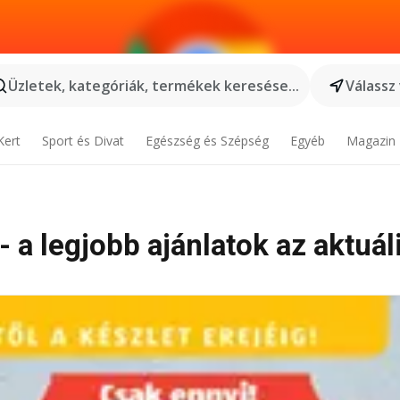
Üzletek, kategóriák, termékek keresése...
Válassz
Kert
Sport és Divat
Egészség és Szépség
Egyéb
Magazin
 a legjobb ajánlatok az aktuál