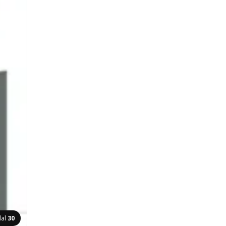
dal
30