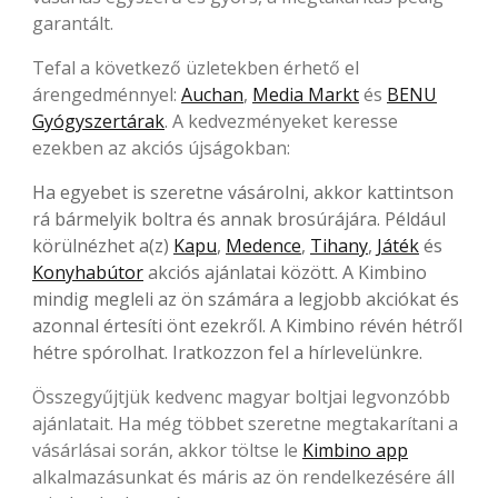
garantált.
Tefal a következő üzletekben érhető el
árengedménnyel:
Auchan
,
Media Markt
és
BENU
Gyógyszertárak
. A kedvezményeket keresse
ezekben az akciós újságokban:
Ha egyebet is szeretne vásárolni, akkor kattintson
rá bármelyik boltra és annak brosúrájára. Például
körülnézhet a(z)
Kapu
,
Medence
,
Tihany
,
Játék
és
Konyhabútor
akciós ajánlatai között. A Kimbino
mindig megleli az ön számára a legjobb akciókat és
azonnal értesíti önt ezekről. A Kimbino révén hétről
hétre spórolhat. Iratkozzon fel a hírlevelünkre.
Összegyűjtjük kedvenc magyar boltjai legvonzóbb
ajánlatait. Ha még többet szeretne megtakarítani a
vásárlásai során, akkor töltse le
Kimbino app
alkalmazásunkat és máris az ön rendelkezésére áll