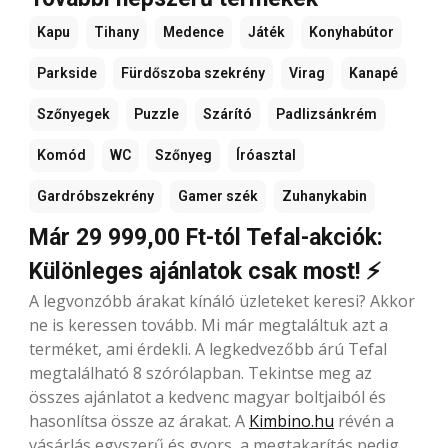
Kapu
Tihany
Medence
Játék
Konyhabútor
Parkside
Fürdőszoba szekrény
Virag
Kanapé
Szőnyegek
Puzzle
Szárító
Padlizsánkrém
Komód
WC
Szőnyeg
Íróasztal
Gardróbszekrény
Gamer szék
Zuhanykabin
Már 29 999,00 Ft-tól Tefal-akciók:
Különleges ajánlatok csak most! ⚡
A legvonzóbb árakat kínáló üzleteket keresi? Akkor
ne is keressen tovább. Mi már megtaláltuk azt a
terméket, ami érdekli. A legkedvezőbb árú Tefal
megtalálható 8 szórólapban. Tekintse meg az
összes ajánlatot a kedvenc magyar boltjaiból és
hasonlítsa össze az árakat. A
Kimbino.hu
révén a
vásárlás egyszerű és gyors, a megtakarítás pedig