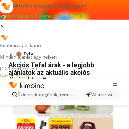
Aktuális újságok mindig kéznél
Hozzáadás a Chrome-hoz – INGYENES
Kimbino applikáció
Tefal
Minden ajánlat egy helyen
Akciós Tefal árak - a legjobb
(14,1 E értékelés)
ajánlatok az aktuális akciós
Nyissa meg a
újságokban⏳
Üzletek, kategóriák, termékek keresése...
Válassz várost