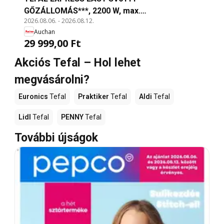
GŐZÁLLOMÁS***, 2200 W, max.
2026.08.06.
-
2026.08.12.
gőzteljesítmény: 250 g/perc, Xpress Glide talp,
Auchan
nyomás: 6 bar, tartály: 1,4 l, 110 g/perc
29 999,00 Ft
Akciós Tefal – Hol lehet
megvásárolni?
Euronics
Tefal
Praktiker
Tefal
Aldi
Tefal
Lidl
Tefal
PENNY
Tefal
További újságok