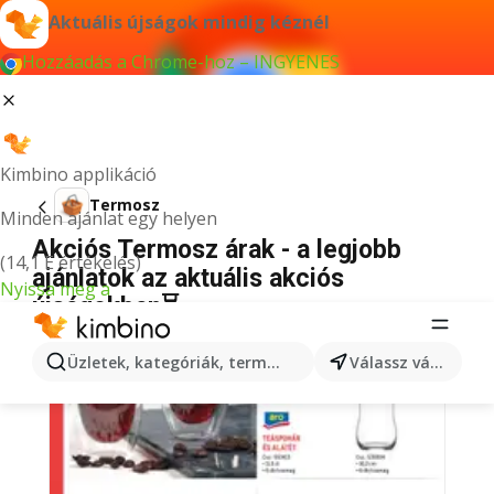
Aktuális újságok mindig kéznél
Hozzáadás a Chrome-hoz – INGYENES
Kimbino applikáció
Termosz
Minden ajánlat egy helyen
Akciós Termosz árak - a legjobb
(14,1 E értékelés)
ajánlatok az aktuális akciós
Nyissa meg a
újságokban⏳
Üzletek, kategóriák, termékek keresése...
Válassz várost