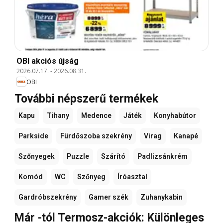
OBI akciós újság
2026.07.17.
-
2026.08.31.
OBI
További népszerű termékek
Kapu
Tihany
Medence
Játék
Konyhabútor
Parkside
Fürdőszoba szekrény
Virag
Kanapé
Szőnyegek
Puzzle
Szárító
Padlizsánkrém
Komód
WC
Szőnyeg
Íróasztal
Gardróbszekrény
Gamer szék
Zuhanykabin
Már -tól Termosz-akciók: Különleges