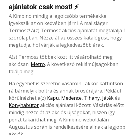
ajánlatok csak most! ⚡
A Kimbino mindig a legolcsóbb termékekkel
igyekszik az ön kedvében járni. A mai sláger:
Termosz! A(z) Termosz akciós ajánlatát megtalálja 1
szórólapban. Nézze át az összes katalógust, hogy
megtudja, hol várják a legkedvezőbb árak.
A(z) Termosz többek közt itt vásárolható meg
akciósan:
Metro
. A következő reklámújságokban
találja meg:
Ha egyebet is szeretne vásárolni, akkor kattintson
rá bármelyik boltra és annak brosúrájára. Például
körülnézhet a(z)
Kapu
,
Medence
,
Tihany
,
Játék
és
Konyhabútor
akciós ajánlatai között. Vásárlás előtt
mindig nézze át az akciós újságokat, hiszen így
pénzt takaríthat meg. A Kimbino weboldalán
Augusztus során is rendelkezésére állnak a legjobb
akciók.