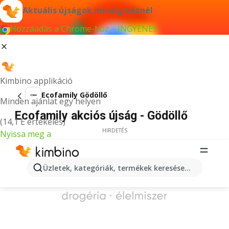
Aktuális újságok mindig kéznél
Hozzáadás a Chrome-hoz – INGYENES
Kimbino applikáció
Ecofamily Gödöllő
Minden ajánlat egy helyen
Ecofamily akciós újság - Gödöllő
(14,1 E értékelés)
HIRDETÉS
Nyissa meg a
Üzletek, kategóriák, termékek keresése...