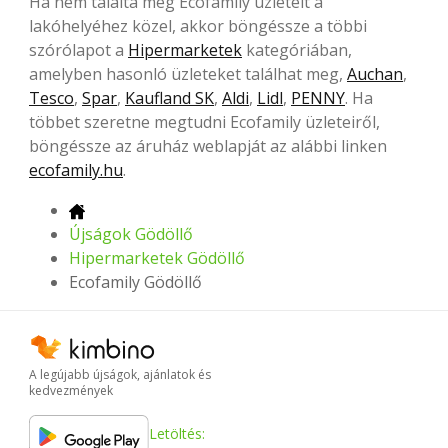
Ha nem találta meg Ecofamily üzleteit a
lakóhelyéhez közel, akkor böngéssze a többi
szórólapot a
Hipermarketek
kategóriában,
amelyben hasonló üzleteket találhat meg,
Auchan
,
Tesco
,
Spar
,
Kaufland SK
,
Aldi
,
Lidl
,
PENNY
. Ha
többet szeretne megtudni Ecofamily üzleteiről,
böngéssze az áruház weblapját az alábbi linken
ecofamily.hu
.
Újságok Gödöllő
Hipermarketek Gödöllő
Ecofamily Gödöllő
A legújabb újságok, ajánlatok és
kedvezmények
Letöltés: