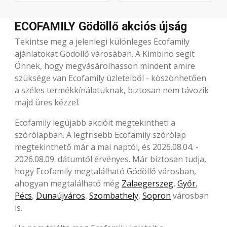
ECOFAMILY Gödöllő akciós újság
Tekintse meg a jelenlegi különleges Ecofamily
ajánlatokat Gödöllő városában. A Kimbino segít
Önnek, hogy megvásárolhasson mindent amire
szüksége van Ecofamily üzleteiből - köszönhetően
a széles termékkínálatuknak, biztosan nem távozik
majd üres kézzel.
Ecofamily legújabb akcióit megtekintheti a
szórólapban. A legfrisebb Ecofamily szórólap
megtekinthető már a mai naptól, és 2026.08.04. -
2026.08.09. dátumtól érvényes. Már biztosan tudja,
hogy Ecofamily megtalálható Gödöllő városban,
ahogyan megtalálható még
Zalaegerszeg
,
Győr
,
Pécs
,
Dunaújváros
,
Szombathely
,
Sopron
városban
is.