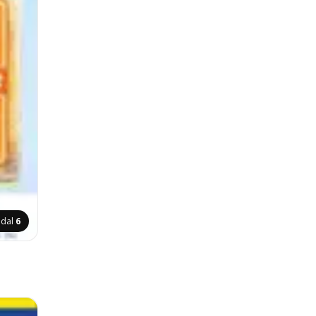
ldal
6