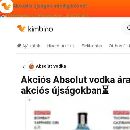
Aktuális újságok mindig kéznél
Hozzáadás a Chrome-hoz – INGYENES
Ajánlatok
Hipermarketek
Elektronika
Otthon és 
Absolut vodka
Akciós Absolut vodka árak
akciós újságokban⏳