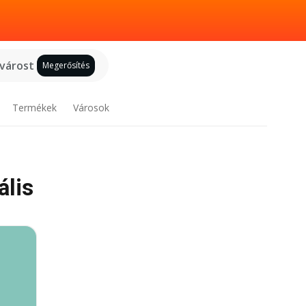
 várost
Megerősítés
Termékek
Városok
ális