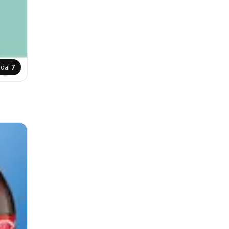
ldal
7