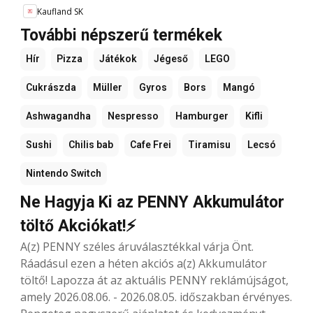
Kaufland SK
További népszerű termékek
Hír
Pizza
Játékok
Jégeső
LEGO
Cukrászda
Müller
Gyros
Bors
Mangó
Ashwagandha
Nespresso
Hamburger
Kifli
Sushi
Chilis bab
Cafe Frei
Tiramisu
Lecsó
Nintendo Switch
Ne Hagyja Ki az PENNY Akkumulátor
töltő Akciókat!⚡
A(z) PENNY széles áruválasztékkal várja Önt.
Ráadásul ezen a héten akciós a(z) Akkumulátor
töltő! Lapozza át az aktuális PENNY reklámújságot,
amely 2026.08.06. - 2026.08.05. időszakban érvényes.