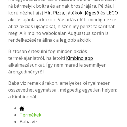
rá bármelyik boltra és annak brosúrájára. Például
körülnézhet a(z)
Hír
,
Pizza
,
Játékok
,
Jégeső
és
LEGO
akciós ajánlatai között. Vásárlás előtt mindig nézze
át az akciós újságokat, hiszen így pénzt takaríthat
meg. A Kimbino weboldalán Augusztus során is
rendelkezésére állnak a legjobb akciók.
Biztosan értesülni fog minden akciós
termékajánlatról, ha letölti
Kimbino app
alkalmazásunkat. Így nem marad le semmilyen
árengedményről.
Baba víz remek árakon, amelyeket kényelmesen
összevethet egymással, mégpedig egyetlen helyen:
a Kimbinónál.
Termékek
Baba víz