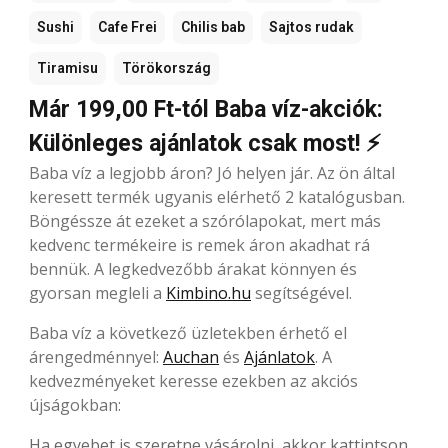
Sushi
Cafe Frei
Chilis bab
Sajtos rudak
Tiramisu
Törökország
Már 199,00 Ft-tól Baba víz-akciók:
Különleges ajánlatok csak most! ⚡
Baba víz a legjobb áron? Jó helyen jár. Az ön által
keresett termék ugyanis elérhető 2 katalógusban.
Böngéssze át ezeket a szórólapokat, mert más
kedvenc termékeire is remek áron akadhat rá
bennük. A legkedvezőbb árakat könnyen és
gyorsan megleli a
Kimbino.hu
segítségével.
Baba víz a következő üzletekben érhető el
árengedménnyel:
Auchan
és
Ajánlatok
. A
kedvezményeket keresse ezekben az akciós
újságokban:
Ha egyebet is szeretne vásárolni, akkor kattintson