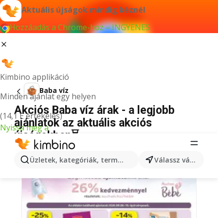
Aktuális újságok mindig kéznél
Hozzáadás a Chrome-hoz – INGYENES
Kimbino applikáció
Baba víz
Minden ajánlat egy helyen
Akciós Baba víz árak - a legjobb
(14,1 E értékelés)
ajánlatok az aktuális akciós
Nyissa meg a
újságokban⏳
Üzletek, kategóriák, termékek keresése...
Válassz várost