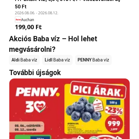
50 Ft
2026.08.06.
-
2026.08.12.
Auchan
199,00 Ft
Akciós Baba víz – Hol lehet
megvásárolni?
Aldi
Baba víz
Lidl
Baba víz
PENNY
Baba víz
További újságok