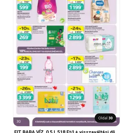
Oldal
30
FIT BABA VÍZ, 0,5 l, 518 Ft/l + visszaváltási díj