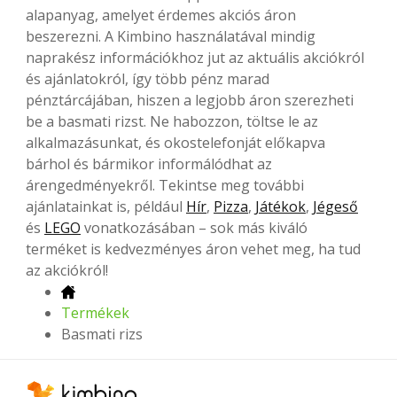
alapanyag, amelyet érdemes akciós áron
beszerezni. A Kimbino használatával mindig
naprakész információkhoz jut az aktuális akciókról
és ajánlatokról, így több pénz marad
pénztárcájában, hiszen a legjobb áron szerezheti
be a basmati rizst. Ne habozzon, töltse le az
alkalmazásunkat, és okostelefonját előkapva
bárhol és bármikor informálódhat az
árengedményekről. Tekintse meg további
ajánlatainkat is, például
Hír
,
Pizza
,
Játékok
,
Jégeső
és
LEGO
vonatkozásában – sok más kiváló
terméket is kedvezményes áron vehet meg, ha tud
az akciókról!
Termékek
Basmati rizs