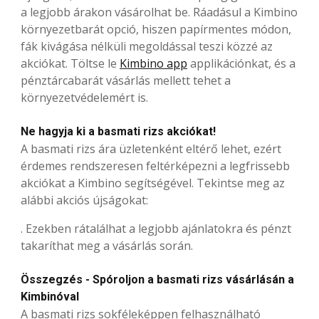
a legjobb árakon vásárolhat be. Ráadásul a Kimbino
környezetbarát opció, hiszen papírmentes módon,
fák kivágása nélküli megoldással teszi közzé az
akciókat. Töltse le
Kimbino app
applikációnkat, és a
pénztárcabarát vásárlás mellett tehet a
környezetvédelemért is.
Ne hagyja ki a basmati rizs akciókat!
A basmati rizs ára üzletenként eltérő lehet, ezért
érdemes rendszeresen feltérképezni a legfrissebb
akciókat a Kimbino segítségével. Tekintse meg az
alábbi akciós újságokat:
. Ezekben rátalálhat a legjobb ajánlatokra és pénzt
takaríthat meg a vásárlás során.
Összegzés - Spóroljon a basmati rizs vásárlásán a
Kimbinóval
A basmati rizs sokféleképpen felhasználható