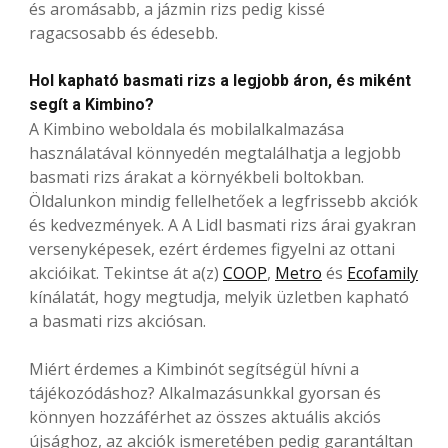
és aromásabb, a jázmin rizs pedig kissé
ragacsosabb és édesebb.
Hol kapható basmati rizs a legjobb áron, és miként
segít a Kimbino?
A Kimbino weboldala és mobilalkalmazása
használatával könnyedén megtalálhatja a legjobb
basmati rizs árakat a környékbeli boltokban.
Öldalunkon mindig fellelhetőek a legfrissebb akciók
és kedvezmények. A A Lidl basmati rizs árai gyakran
versenyképesek, ezért érdemes figyelni az ottani
akcióikat. Tekintse át a(z)
COOP
,
Metro
és
Ecofamily
kínálatát, hogy megtudja, melyik üzletben kapható
a basmati rizs akciósan.
Miért érdemes a Kimbinót segítségül hívni a
tájékozódáshoz? Alkalmazásunkkal gyorsan és
könnyen hozzáférhet az összes aktuális akciós
újsághoz, az akciók ismeretében pedig garantáltan