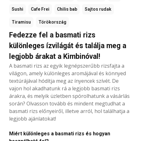
Sushi
Cafe Frei
Chilis bab
Sajtos rudak
Tiramisu
Törökország
Fedezze fel a basmati rizs
különleges ízvilágát és találja meg a
legjobb árakat a Kimbinóval!
A basmati rizs az egyik legnépszerűbb rizsfajta a
világon, amely különleges aromájával és könnyed
textúrájával hódítja meg az ínyencek szívét. De
vajon hol akadhatunk rá a legjobb basmati rizs
árakra, és melyik üzletben spórolhatunk a vásárlás
során? Olvasson tovább és mindent megtudhat a
basmati rizs előnyeiről, illetve arról, hol találhatja a
legjobb ajánlatokat!
Miért különleges a basmati rizs és hogyan