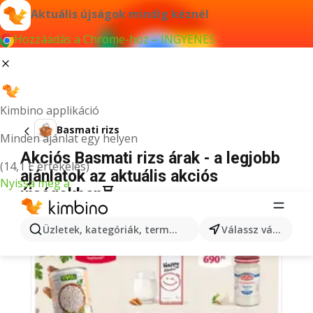
Aktuális újságok mindig kéznél
Hozzáadás a Chrome-hoz – INGYENES
Kimbino applikáció
Basmati rizs
Minden ajánlat egy helyen
Akciós Basmati rizs árak - a legjobb
(14,1 E értékelés)
ajánlatok az aktuális akciós
Nyissa meg a
újságokban⏳
Üzletek, kategóriák, termékek keresése...
Válassz várost