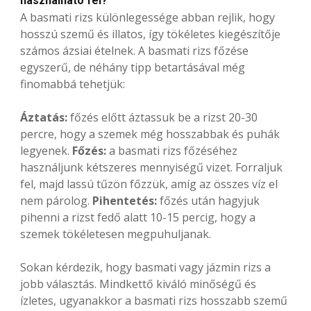
használható fel?
A basmati rizs különlegessége abban rejlik, hogy
hosszú szemű és illatos, így tökéletes kiegészítője
számos ázsiai ételnek. A basmati rizs főzése
egyszerű, de néhány tipp betartásával még
finomabbá tehetjük:
Áztatás:
főzés előtt áztassuk be a rizst 20-30
percre, hogy a szemek még hosszabbak és puhák
legyenek.
Főzés:
a basmati rizs főzéséhez
használjunk kétszeres mennyiségű vizet. Forraljuk
fel, majd lassú tűzön főzzük, amíg az összes víz el
nem párolog.
Pihentetés:
főzés után hagyjuk
pihenni a rizst fedő alatt 10-15 percig, hogy a
szemek tökéletesen megpuhuljanak.
Sokan kérdezik, hogy basmati vagy jázmin rizs a
jobb választás. Mindkettő kiváló minőségű és
ízletes, ugyanakkor a basmati rizs hosszabb szemű