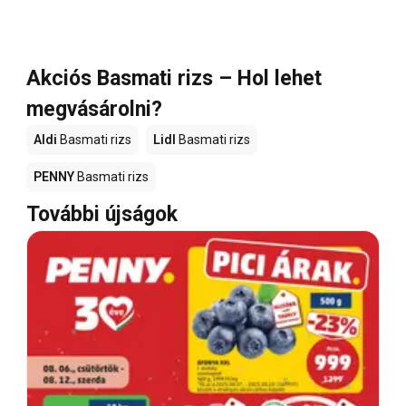
Akciós Basmati rizs – Hol lehet
megvásárolni?
Aldi
Basmati rizs
Lidl
Basmati rizs
PENNY
Basmati rizs
További újságok