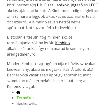
körülnézhet a(z)
Hír
,
Pizza
,
Játékok
,
Jégeső
és
LEGO
akciós ajánlatai között. A Kimbino mindig megleli az
ön számára a legjobb akciókat és azonnal értesíti
önt ezekről. A Kimbino révén hétről hétre
spórolhat. Iratkozzon fel a hírlevelünkre.
Biztosan értesülni fog minden akciós
termékajánlatról, ha letölti
Kimbino
alkalmazásunkat. Így nem marad le semmilyen
árengedményről.
Minden Kimbino-rajongó imádja e bűvös szavakat:
kedvezmény, akció és megtakarítás. Általunk a(z)
Becherovka vásárlásán éppúgy spórolhat, mint
számtalan más termékén! Ismerje hát meg a
Kimbino világát.
Termékek
Becherovka