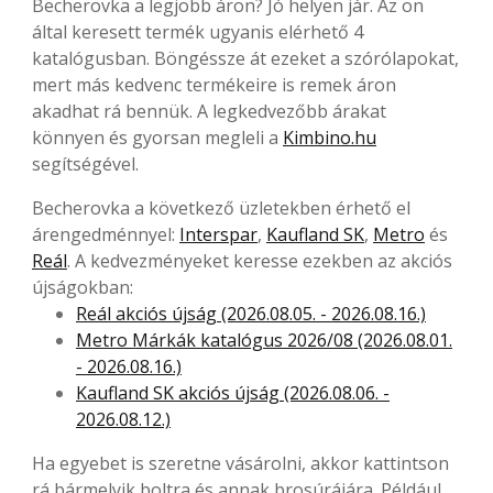
Becherovka a legjobb áron? Jó helyen jár. Az ön
által keresett termék ugyanis elérhető 4
katalógusban. Böngéssze át ezeket a szórólapokat,
mert más kedvenc termékeire is remek áron
akadhat rá bennük. A legkedvezőbb árakat
könnyen és gyorsan megleli a
Kimbino.hu
segítségével.
Becherovka a következő üzletekben érhető el
árengedménnyel:
Interspar
,
Kaufland SK
,
Metro
és
Reál
. A kedvezményeket keresse ezekben az akciós
újságokban:
Reál akciós újság (2026.08.05. - 2026.08.16.)
Metro Márkák katalógus 2026/08 (2026.08.01.
- 2026.08.16.)
Kaufland SK akciós újság (2026.08.06. -
2026.08.12.)
Ha egyebet is szeretne vásárolni, akkor kattintson
rá bármelyik boltra és annak brosúrájára. Például