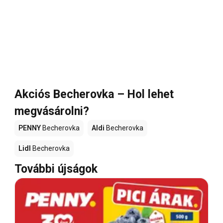
Akciós Becherovka – Hol lehet
megvásárolni?
PENNY
Becherovka
Aldi
Becherovka
Lidl
Becherovka
További újságok