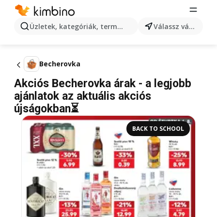
Üzletek, kategóriák, termékek keresése...
Válassz várost
Becherovka
Akciós Becherovka árak - a legjobb
ajánlatok az aktuális akciós
újságokban⏳
BACK TO SCHOOL