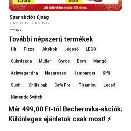
Spar akciós újság
2026.08.06.
-
2026.08.12.
Spar
További népszerű termékek
Hír
Pizza
Játékok
Jégeső
LEGO
Cukrászda
Müller
Gyros
Bors
Mangó
Ashwagandha
Nespresso
Hamburger
Kifli
Sushi
Chilis bab
Cafe Frei
Tiramisu
Lecsó
Nintendo Switch
Már 499,00 Ft-tól Becherovka-akciók:
Különleges ajánlatok csak most! ⚡