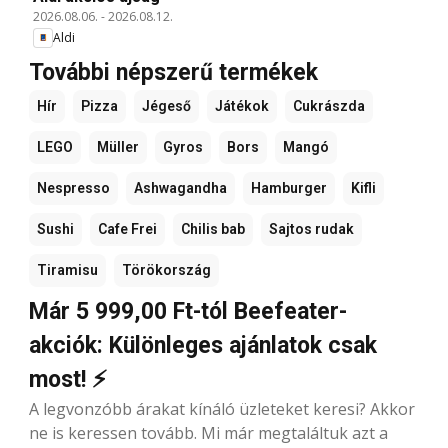
2026.08.06.
-
2026.08.12.
Aldi
További népszerű termékek
Hír
Pizza
Jégeső
Játékok
Cukrászda
LEGO
Müller
Gyros
Bors
Mangó
Nespresso
Ashwagandha
Hamburger
Kifli
Sushi
Cafe Frei
Chilis bab
Sajtos rudak
Tiramisu
Törökország
Már 5 999,00 Ft-tól Beefeater-
akciók: Különleges ajánlatok csak
most! ⚡
A legvonzóbb árakat kínáló üzleteket keresi? Akkor
ne is keressen tovább. Mi már megtaláltuk azt a