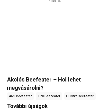
HIRDETÉS
Akciós Beefeater – Hol lehet
megvásárolni?
Aldi
Beefeater
Lidl
Beefeater
PENNY
Beefeater
További újságok