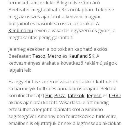
terméket, ami érdekli. A legkedvezőbb árú
Beefeater megtalálható 3 szórólapban. Tekintse
meg az összes ajánlatot a kedvenc magyar
boltjaiból és hasonlítsa össze az árakat. A
Kimbino.hu
révén a vásárlás egyszerű és gyors, a
megtakarítás pedig garantált.
Jelenleg ezekben a boltokban kapható akciós
Beefeater:
Tesco
,
Metro
és
Kaufland SK
. A
kedvezményes árakat a következő reklámújságok
lapjain leli:
Ha egyebet is szeretne vásárolni, akkor kattintson
rá bármelyik boltra és annak brosúrájára. Például
körülnézhet a(z)
Hír
,
Pizza
,
Játékok
,
Jégeső
és
LEGO
akciós ajánlatai között. Vásárlásai előtt mindig
értesülhet a legjobb ajánlatokról a Kimbino
segítségével. Amennyiben feliratkozik a hírlevélre,
emailben is eljuttatjuk önnek a legfrissebb akciókat.