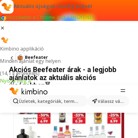
Aktuális újságok mindig kéznél
Hozzáadás a Chrome-hoz – INGYENES
Kimbino applikáció
Beefeater
Minden ajánlat egy helyen
Akciós Beefeater árak - a legjobb
(14,1 E értékelés)
ajánlatok az aktuális akciós
Nyissa meg a
újságokban⏳
Üzletek, kategóriák, termékek keresése...
Válassz várost