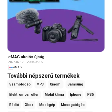
eMAG akciós újság
2026.07.17.
-
2026.08.18.
eMAG
További népszerű termékek
Számológép
MP3
Xiaomi
Samsung
Elektromos roller
Mobil klima
Iphone
PS5
Rádió
Xbox
Mosógép
Mosogatógép