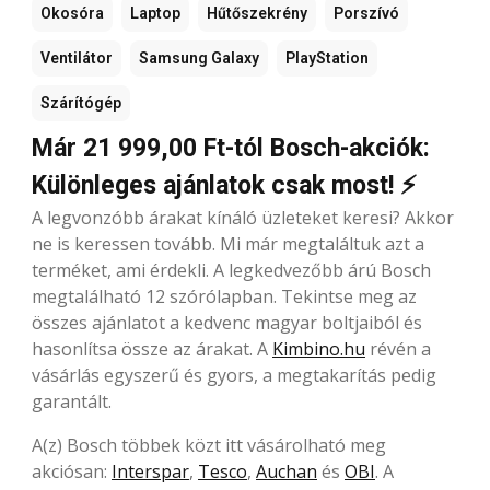
Okosóra
Laptop
Hűtőszekrény
Porszívó
Ventilátor
Samsung Galaxy
PlayStation
Szárítógép
Már 21 999,00 Ft-tól Bosch-akciók:
Különleges ajánlatok csak most! ⚡
A legvonzóbb árakat kínáló üzleteket keresi? Akkor
ne is keressen tovább. Mi már megtaláltuk azt a
terméket, ami érdekli. A legkedvezőbb árú Bosch
megtalálható 12 szórólapban. Tekintse meg az
összes ajánlatot a kedvenc magyar boltjaiból és
hasonlítsa össze az árakat. A
Kimbino.hu
révén a
vásárlás egyszerű és gyors, a megtakarítás pedig
garantált.
A(z) Bosch többek közt itt vásárolható meg
akciósan:
Interspar
,
Tesco
,
Auchan
és
OBI
. A