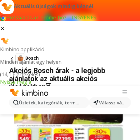
Aktuális újságok mindig kéznél
Hozzáadás a Chrome-hoz – INGYENES
Kimbino applikáció
Bosch
Minden ajánlat egy helyen
Akciós Bosch árak - a legjobb
(14,1 E értékelés)
ajánlatok az aktuális akciós
Nyissa meg a
újságokban⏳
Üzletek, kategóriák, termékek keresése...
Válassz várost