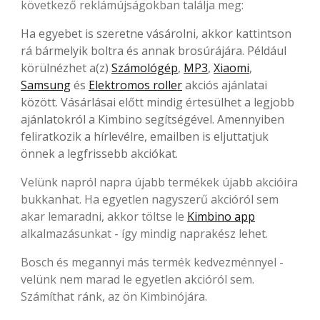
következő reklámújságokban találja meg:
Ha egyebet is szeretne vásárolni, akkor kattintson
rá bármelyik boltra és annak brosúrájára. Például
körülnézhet a(z)
Számológép
,
MP3
,
Xiaomi
,
Samsung
és
Elektromos roller
akciós ajánlatai
között. Vásárlásai előtt mindig értesülhet a legjobb
ajánlatokról a Kimbino segítségével. Amennyiben
feliratkozik a hírlevélre, emailben is eljuttatjuk
önnek a legfrissebb akciókat.
Velünk napról napra újabb termékek újabb akcióira
bukkanhat. Ha egyetlen nagyszerű akcióról sem
akar lemaradni, akkor töltse le
Kimbino app
alkalmazásunkat - így mindig naprakész lehet.
Bosch és megannyi más termék kedvezménnyel -
velünk nem marad le egyetlen akcióról sem.
Számíthat ránk, az ön Kimbinójára.