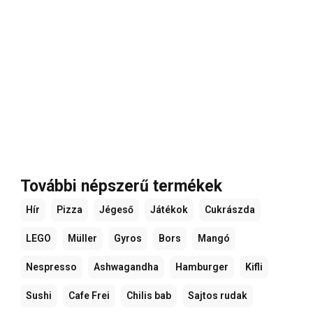
További népszerű termékek
Hír
Pizza
Jégeső
Játékok
Cukrászda
LEGO
Müller
Gyros
Bors
Mangó
Nespresso
Ashwagandha
Hamburger
Kifli
Sushi
Cafe Frei
Chilis bab
Sajtos rudak