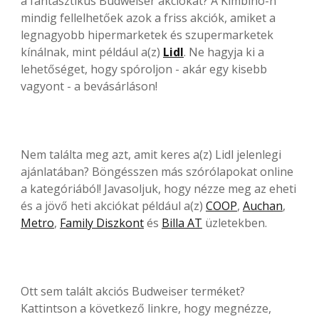
a fantasztikus Budweiser akciókat? A Kimbino-n
mindig fellelhetőek azok a friss akciók, amiket a
legnagyobb hipermarketek és szupermarketek
kínálnak, mint például a(z)
Lidl
. Ne hagyja ki a
lehetőséget, hogy spóroljon - akár egy kisebb
vagyont - a bevásárláson!
Nem találta meg azt, amit keres a(z) Lidl jelenlegi
ajánlatában? Böngésszen más szórólapokat online
a kategóriából! Javasoljuk, hogy nézze meg az eheti
és a jövő heti akciókat például a(z)
COOP
,
Auchan
,
Metro
,
Family Diszkont
és
Billa AT
üzletekben.
Ott sem talált akciós Budweiser terméket?
Kattintson a következő linkre, hogy megnézze,