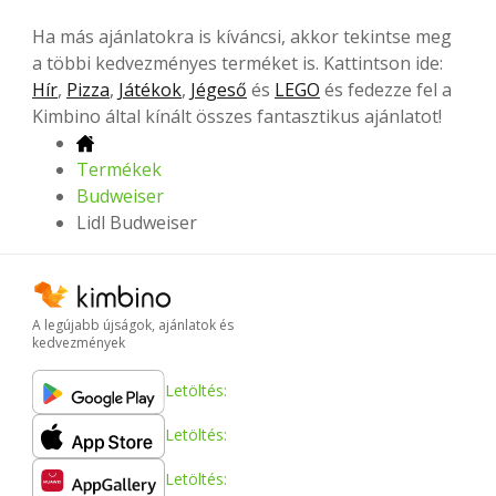
Ha más ajánlatokra is kíváncsi, akkor tekintse meg
a többi kedvezményes terméket is. Kattintson ide:
Hír
,
Pizza
,
Játékok
,
Jégeső
és
LEGO
és fedezze fel a
Kimbino által kínált összes fantasztikus ajánlatot!
Termékek
Budweiser
Lidl Budweiser
A legújabb újságok, ajánlatok és
kedvezmények
Letöltés:
Letöltés:
Letöltés: