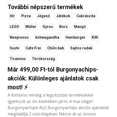
További népszerű termékek
Hír
Pizza
Jégeső
Játékok
Cukrászda
LEGO
Müller
Gyros
Bors
Mangó
Nespresso
Ashwagandha
Hamburger
Kifli
Sushi
Cafe Frei
Chilis bab
Sajtos rudak
Tiramisu
Törökország
Már 499,00 Ft-tól Burgonyachips-
akciók: Különleges ajánlatok csak
most! ⚡
A Kimbino mindig a legolcsóbb termékekkel
igyekszik az ön kedvében járni. A mai sláger:
Burgonyachips! A(z) Burgonyachips akciós ajánlatát
megtalálja 2 szórólapban. Nézze át az összes