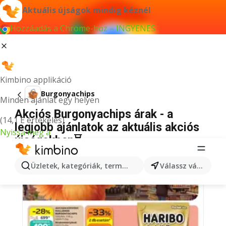
Aktuális újságok mindig kéznél
Hozzáadás a Chrome-hoz – INGYENES
Kimbino applikáció
Burgonyachips
Minden ajánlat egy helyen
Akciós Burgonyachips árak - a
(14,1 E értékelés)
legjobb ajánlatok az aktuális akciós
Nyissa meg a
újságokban⏳
Üzletek, kategóriák, termékek keresése...
Válassz várost