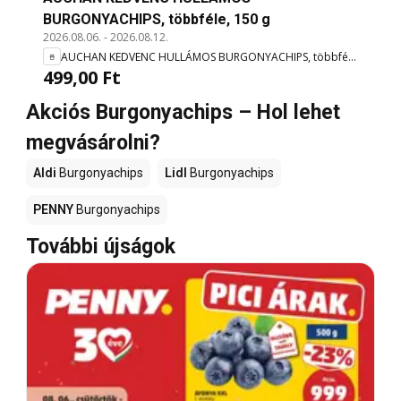
BURGONYACHIPS, többféle, 150 g
2026.08.06.
-
2026.08.12.
AUCHAN KEDVENC HULLÁMOS BURGONYACHIPS, többféle, 150 g
499,00 Ft
Akciós Burgonyachips – Hol lehet
megvásárolni?
Aldi
Burgonyachips
Lidl
Burgonyachips
PENNY
Burgonyachips
További újságok