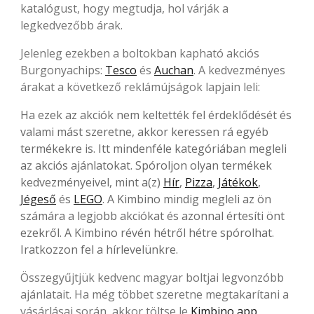
katalógust, hogy megtudja, hol várják a
legkedvezőbb árak.
Jelenleg ezekben a boltokban kapható akciós
Burgonyachips:
Tesco
és
Auchan
. A kedvezményes
árakat a következő reklámújságok lapjain leli:
Ha ezek az akciók nem keltették fel érdeklődését és
valami mást szeretne, akkor keressen rá egyéb
termékekre is. Itt mindenféle kategóriában megleli
az akciós ajánlatokat. Spóroljon olyan termékek
kedvezményeivel, mint a(z)
Hír
,
Pizza
,
Játékok
,
Jégeső
és
LEGO
. A Kimbino mindig megleli az ön
számára a legjobb akciókat és azonnal értesíti önt
ezekről. A Kimbino révén hétről hétre spórolhat.
Iratkozzon fel a hírlevelünkre.
Összegyűjtjük kedvenc magyar boltjai legvonzóbb
ajánlatait. Ha még többet szeretne megtakarítani a
vásárlásai során, akkor töltse le
Kimbino app