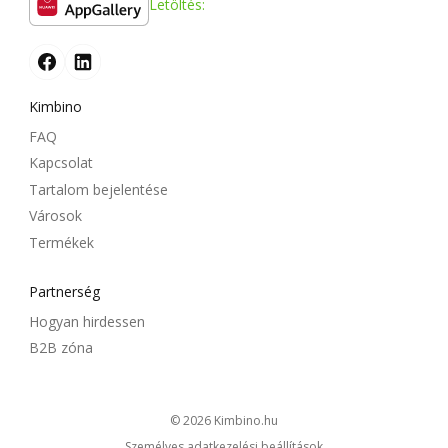
Letöltés:
Kimbino
FAQ
Kapcsolat
Tartalom bejelentése
Városok
Termékek
Partnerség
Hogyan hirdessen
B2B zóna
© 2026
kimbino.hu
Személyes adatkezelési beállítások