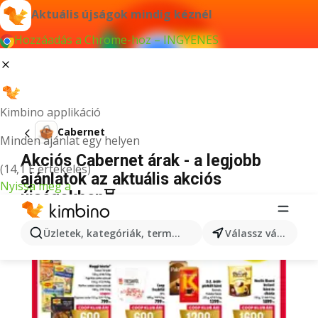
Aktuális újságok mindig kéznél
Hozzáadás a Chrome-hoz – INGYENES
Kimbino applikáció
Cabernet
Minden ajánlat egy helyen
Akciós Cabernet árak - a legjobb
(14,1 E értékelés)
ajánlatok az aktuális akciós
Nyissa meg a
újságokban⏳
Üzletek, kategóriák, termékek keresése...
Válassz várost