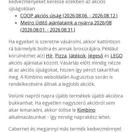
kedvezményeket keresse ezekben az akciós
újságokban:
COOP akciós újság (2026.08.06. - 2026.08.12.)
Metro Üdítő ajánlataink a nyárra 2026/08
(2026.08.01. - 2026.08.31.)
Ha egyebet is szeretne vásárolni, akkor kattintson
rá bármelyik boltra és annak brosúrájára. Például
körülnézhet a(z)
Hír
,
Pizza
,
Játékok
,
Jégeső
és
LEGO
akciós ajánlatai között. Vásárlás előtt mindig nézze
át az akciós újságokat, hiszen így pénzt takaríthat
meg. A Kimbino weboldalán Augusztus során is
rendelkezésére állnak a legjobb akciók.
Velünk napról napra újabb termékek újabb akcióira
bukkanhat. Ha egyetlen nagyszerű akcióról sem
akar lemaradni, akkor töltse le
Kimbino
alkalmazásunkat - így mindig naprakész lehet.
Cabernet és megannyi más termék kedvezménnyel