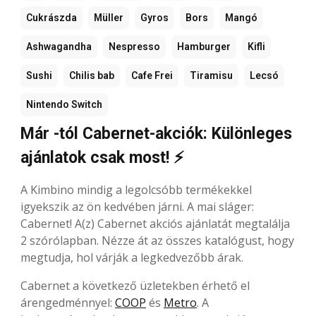
Cukrászda
Müller
Gyros
Bors
Mangó
Ashwagandha
Nespresso
Hamburger
Kifli
Sushi
Chilis bab
Cafe Frei
Tiramisu
Lecsó
Nintendo Switch
Már -tól Cabernet-akciók: Különleges
ajánlatok csak most! ⚡
A Kimbino mindig a legolcsóbb termékekkel
igyekszik az ön kedvében járni. A mai sláger:
Cabernet! A(z) Cabernet akciós ajánlatát megtalálja
2 szórólapban. Nézze át az összes katalógust, hogy
megtudja, hol várják a legkedvezőbb árak.
Cabernet a következő üzletekben érhető el
árengedménnyel:
COOP
és
Metro
. A