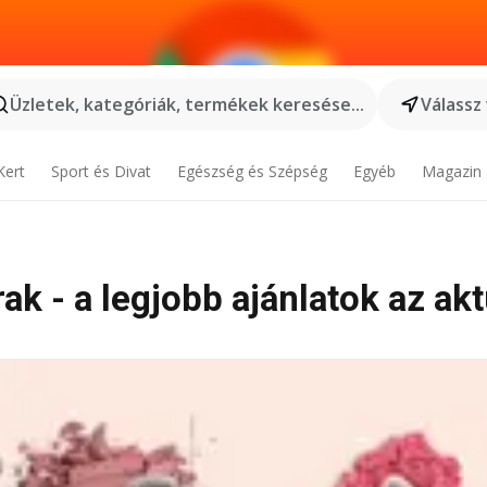
Üzletek, kategóriák, termékek keresése...
Válassz
Kert
Sport és Divat
Egészség és Szépség
Egyéb
Magazin
k - a legjobb ajánlatok az akt