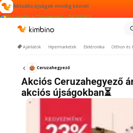
Aktuális újságok mindig kéznél
Hozzáadás a Chrome-hoz – INGYENES
Ajánlatok
Hipermarketek
Elektronika
Otthon és 
Ceruzahegyező
Akciós Ceruzahegyező ára
akciós újságokban⏳