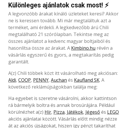
Különleges ajánlatok csak most! ⚡
A legvonzóbb árakat kínáló üzleteket keresi? Akkor
ne is keressen tovább. Mi már megtaláltuk azt a
terméket, ami érdekli. A legkedvezőbb árú Chili
megtalálható 21 szórólapban. Tekintse meg az
összes ajánlatot a kedvenc magyar boltjaiból és
hasonlítsa össze az árakat. A
Kimbino.hu
révén a
vásárlás egyszerű és gyors, a megtakarítás pedig
garantált.
A(z) Chili többek közt itt vásárolható meg akciósan:
Aldi
,
COOP
,
PENNY
,
Auchan
és
Kaufland SK
. A
következő reklámújságokban találja meg:
Ha egyebet is szeretne vásárolni, akkor kattintson
rá bármelyik boltra és annak brosúrájára. Például
körülnézhet a(z)
Hír
,
Pizza
,
Játékok
,
Jégeső
és
LEGO
akciós ajánlatai között. Vásárlás előtt mindig nézze
át az akciós újságokat, hiszen így pénzt takaríthat