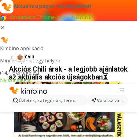
Aktuális újságok mindig kéznél
Hozzáadás a Chrome-hoz – INGYENES
Kimbino applikáció
Chili
Minden ajánlat egy helyen
Akciós Chili árak - a legjobb ajánlatok
(14,1 E értékelés)
az aktuális akciós újságokban⏳
Nyissa meg a
Üzletek, kategóriák, termékek keresése...
Válassz várost