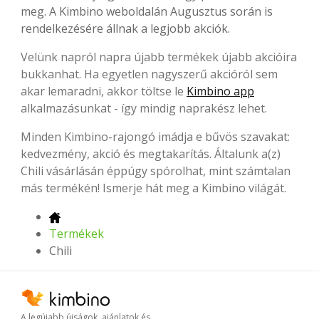
meg. A Kimbino weboldalán Augusztus során is
rendelkezésére állnak a legjobb akciók.
Velünk napról napra újabb termékek újabb akcióira
bukkanhat. Ha egyetlen nagyszerű akcióról sem
akar lemaradni, akkor töltse le
Kimbino app
alkalmazásunkat - így mindig naprakész lehet.
Minden Kimbino-rajongó imádja e bűvös szavakat:
kedvezmény, akció és megtakarítás. Általunk a(z)
Chili vásárlásán éppúgy spórolhat, mint számtalan
más termékén! Ismerje hát meg a Kimbino világát.
Termékek
Chili
A legújabb újságok, ajánlatok és