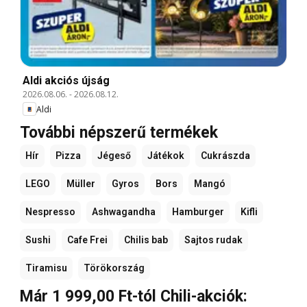
Aldi akciós újság
2026.08.06.
-
2026.08.12.
Aldi
További népszerű termékek
Hír
Pizza
Jégeső
Játékok
Cukrászda
LEGO
Müller
Gyros
Bors
Mangó
Nespresso
Ashwagandha
Hamburger
Kifli
Sushi
Cafe Frei
Chilis bab
Sajtos rudak
Tiramisu
Törökország
Már 1 999,00 Ft-tól Chili-akciók: