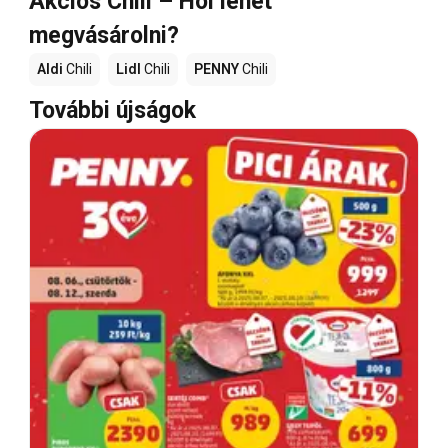
Akciós Chili – Hol lehet
megvásárolni?
Aldi
Chili
Lidl
Chili
PENNY
Chili
További újságok