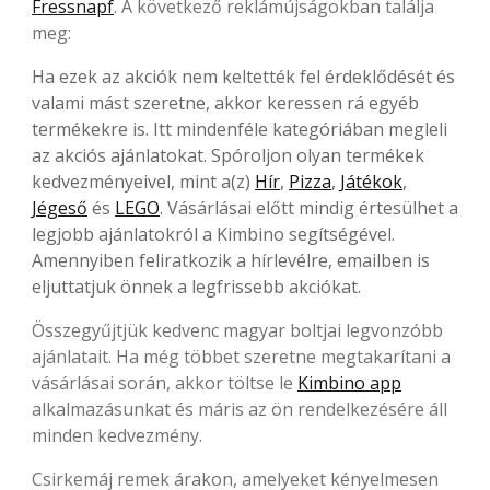
Fressnapf
. A következő reklámújságokban találja
meg:
Ha ezek az akciók nem keltették fel érdeklődését és
valami mást szeretne, akkor keressen rá egyéb
termékekre is. Itt mindenféle kategóriában megleli
az akciós ajánlatokat. Spóroljon olyan termékek
kedvezményeivel, mint a(z)
Hír
,
Pizza
,
Játékok
,
Jégeső
és
LEGO
. Vásárlásai előtt mindig értesülhet a
legjobb ajánlatokról a Kimbino segítségével.
Amennyiben feliratkozik a hírlevélre, emailben is
eljuttatjuk önnek a legfrissebb akciókat.
Összegyűjtjük kedvenc magyar boltjai legvonzóbb
ajánlatait. Ha még többet szeretne megtakarítani a
vásárlásai során, akkor töltse le
Kimbino app
alkalmazásunkat és máris az ön rendelkezésére áll
minden kedvezmény.
Csirkemáj remek árakon, amelyeket kényelmesen