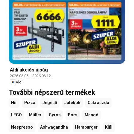
Aldi akciós újság
2026.08.06.
-
2026.08.12.
Aldi
További népszerű termékek
Hír
Pizza
Jégeső
Játékok
Cukrászda
LEGO
Müller
Gyros
Bors
Mangó
Nespresso
Ashwagandha
Hamburger
Kifli