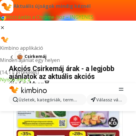
Aktuális újságok mindig kéznél
Hozzáadás a Chrome-hoz – INGYENES
Kimbino applikáció
Csirkemáj
Minden ajánlat egy helyen
Akciós Csirkemáj árak - a legjobb
(14,1 E értékelés)
ajánlatok az aktuális akciós
Nyissa meg a
újságokban⏳
Üzletek, kategóriák, termékek keresése...
Válassz várost