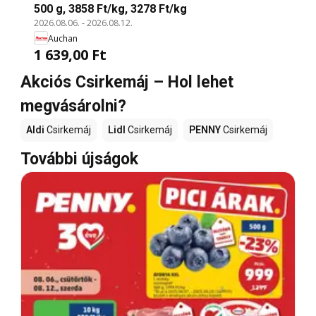
500 g, 3858 Ft/kg, 3278 Ft/kg
2026.08.06.
-
2026.08.12.
Auchan
1 639,00 Ft
Akciós Csirkemáj – Hol lehet
megvásárolni?
Aldi
Csirkemáj
Lidl
Csirkemáj
PENNY
Csirkemáj
További újságok