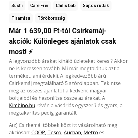
Sushi
Cafe Frei
Chilis bab
Sajtos rudak
Tiramisu
Törökország
Már 1 639,00 Ft-tól Csirkemáj-
akciók: Különleges ajánlatok csak
most! ⚡
A legvonzóbb árakat kínáló üzleteket keresi? Akkor
ne is keressen tovább. Mi már megtaláltuk azt a
terméket, ami érdekli. A legkedvezőbb árú
Csirkemáj megtalálható 5 szórólapban. Tekintse
meg az összes ajánlatot a kedvenc magyar
boltjaiból és hasonlítsa össze az árakat. A
Kimbino.hu
révén a vásárlás egyszerű és gyors, a
megtakarítás pedig garantált.
A(z) Csirkemáj többek közt itt vásárolható meg
akciósan:
COOP
,
Tesco
,
Auchan
,
Metro
és