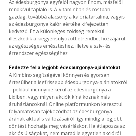
Az édesburgonya egyfelől nagyon finom, másfelől
rendkívül tápláló is. A-vitaminban és rostban
gazdag, továbbá alacsony a kalóriatartalma, vagyis
az édesburgonya kalóriaértéke kifejezetten
kedvező. Ez a különleges zöldség remekül
illeszkedik a kiegyensúlyozott étrendbe, hozzájárul
az egészséges emésztéshez, illetve a szív- és
érrendszer egészségéhez.
Fedezze fel a legjobb édesburgonya-ajánlatokat
A Kimbino segítségével könnyen és gyorsan
értesülhet a legfrissebb édesburgonya-ajánlatokról
– például mennyibe kerül az édesburgonya a
Lidlben, vagy milyen akciók kínálkoznak más
áruházláncoknál. Online platformunkon keresztül
folyamatosan tájékozódhat az édesburgonya
árának aktuális változásairól, így mindig a legjobb
döntést hozhatja meg vásárláskor. Ha átlapozza az
akciós újságokat, nem marad le egyetlen akcióról