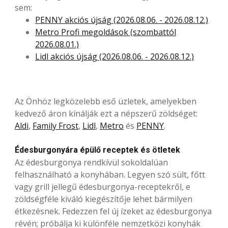
sem:
PENNY akciós újság (2026.08.06. - 2026.08.12.)
Metro Profi megoldások (szombattól
2026.08.01.)
Lidl akciós újság (2026.08.06. - 2026.08.12.)
Az Önhöz legközelebb eső üzletek, amelyekben
kedvező áron kínálják ezt a népszerű zöldséget:
Aldi
,
Family Frost
,
Lidl
,
Metro
és
PENNY
.
Édesburgonyára épülő receptek és ötletek
Az édesburgonya rendkívül sokoldalúan
felhasználható a konyhában. Legyen szó sült, főtt
vagy grill jellegű édesburgonya-receptekről, e
zöldségféle kiváló kiegészítője lehet bármilyen
étkezésnek. Fedezzen fel új ízeket az édesburgonya
révén; próbálja ki különféle nemzetközi konyhák