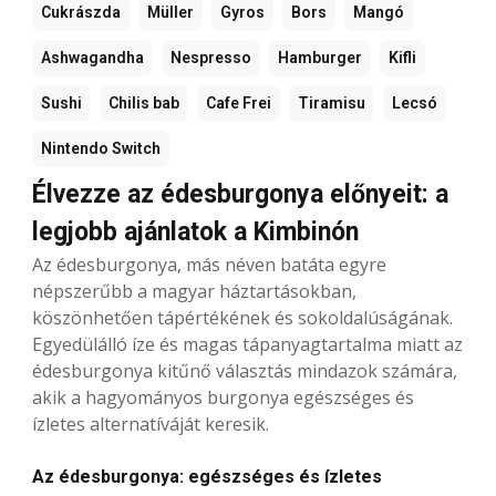
Cukrászda
Müller
Gyros
Bors
Mangó
Ashwagandha
Nespresso
Hamburger
Kifli
Sushi
Chilis bab
Cafe Frei
Tiramisu
Lecsó
Nintendo Switch
Élvezze az édesburgonya előnyeit: a
legjobb ajánlatok a Kimbinón
Az édesburgonya, más néven batáta egyre
népszerűbb a magyar háztartásokban,
köszönhetően tápértékének és sokoldalúságának.
Egyedülálló íze és magas tápanyagtartalma miatt az
édesburgonya kitűnő választás mindazok számára,
akik a hagyományos burgonya egészséges és
ízletes alternatíváját keresik.
Az édesburgonya: egészséges és ízletes