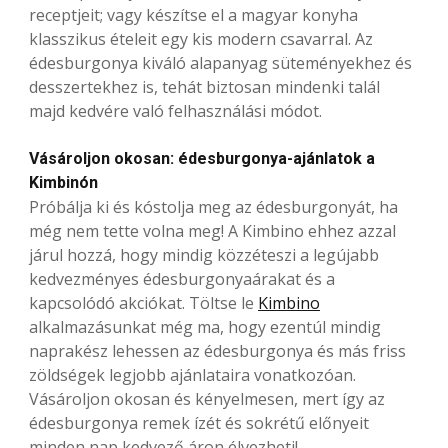
receptjeit; vagy készítse el a magyar konyha
klasszikus ételeit egy kis modern csavarral. Az
édesburgonya kiváló alapanyag süteményekhez és
desszertekhez is, tehát biztosan mindenki talál
majd kedvére való felhasználási módot.
Vásároljon okosan: édesburgonya-ajánlatok a
Kimbinón
Próbálja ki és kóstolja meg az édesburgonyát, ha
még nem tette volna meg! A Kimbino ehhez azzal
járul hozzá, hogy mindig közzéteszi a legújabb
kedvezményes édesburgonyaárakat és a
kapcsolódó akciókat. Töltse le
Kimbino
alkalmazásunkat még ma, hogy ezentúl mindig
naprakész lehessen az édesburgonya és más friss
zöldségek legjobb ajánlataira vonatkozóan.
Vásároljon okosan és kényelmesen, mert így az
édesburgonya remek ízét és sokrétű előnyeit
minden nap kedvező áron élvezheti!