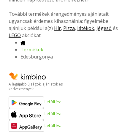
További termékek árengedményes ajánlatait
ugyancsak érdemes kihasználnia: figyelmébe
ajánljuk például a(z)
Hír
,
Pizza
,
Játékok
,
Jégeső
és
LEGO
akciókat.
Termékek
Édesburgonya
A legújabb újságok, ajánlatok és
kedvezmények
Letöltés:
Letöltés:
Letöltés: