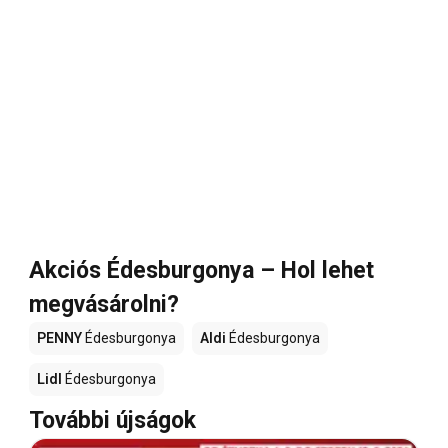
Akciós Édesburgonya – Hol lehet
megvásárolni?
PENNY
Édesburgonya
Aldi
Édesburgonya
Lidl
Édesburgonya
További újságok