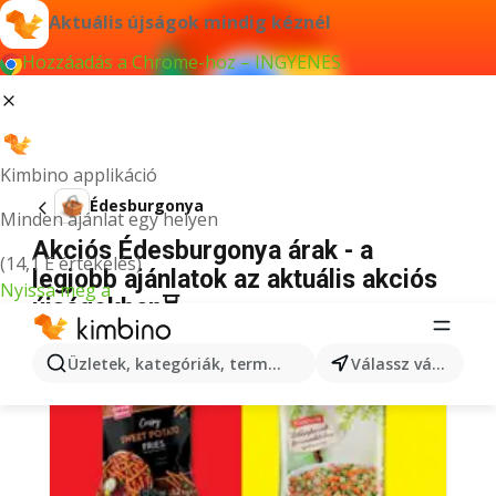
Aktuális újságok mindig kéznél
Hozzáadás a Chrome-hoz – INGYENES
Kimbino applikáció
Édesburgonya
Minden ajánlat egy helyen
Akciós Édesburgonya árak - a
(14,1 E értékelés)
legjobb ajánlatok az aktuális akciós
Nyissa meg a
újságokban⏳
Üzletek, kategóriák, termékek keresése...
Válassz várost