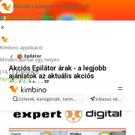
Aktuális újságok mindig kéznél
Hozzáadás a Chrome-hoz – INGYENES
Kimbino applikáció
Epilátor
Minden ajánlat egy helyen
Akciós Epilátor árak - a legjobb
(14,1 E értékelés)
ajánlatok az aktuális akciós
Nyissa meg a
újságokban⏳
Nincs találat erre a kifejezésre.
Üzletek, kategóriák, termékek keresése...
Válassz várost
További újságok