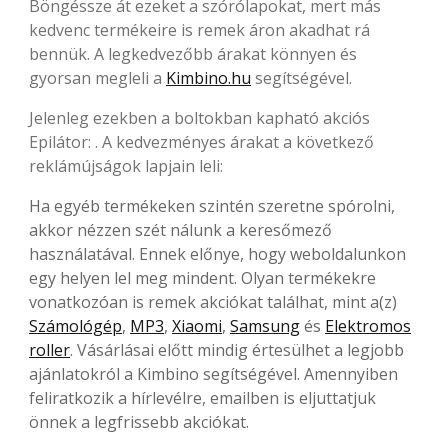
Böngéssze át ezeket a szórólapokat, mert más
kedvenc termékeire is remek áron akadhat rá
bennük. A legkedvezőbb árakat könnyen és
gyorsan megleli a
Kimbino.hu
segítségével.
Jelenleg ezekben a boltokban kapható akciós
Epilátor: . A kedvezményes árakat a következő
reklámújságok lapjain leli:
Ha egyéb termékeken szintén szeretne spórolni,
akkor nézzen szét nálunk a keresőmező
használatával. Ennek előnye, hogy weboldalunkon
egy helyen lel meg mindent. Olyan termékekre
vonatkozóan is remek akciókat találhat, mint a(z)
Számológép
,
MP3
,
Xiaomi
,
Samsung
és
Elektromos
roller
. Vásárlásai előtt mindig értesülhet a legjobb
ajánlatokról a Kimbino segítségével. Amennyiben
feliratkozik a hírlevélre, emailben is eljuttatjuk
önnek a legfrissebb akciókat.