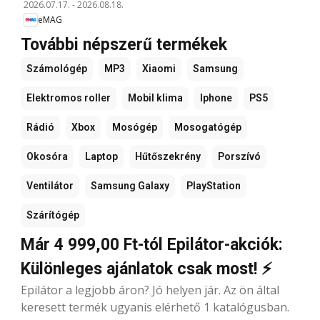
2026.07.17.
-
2026.08.18.
eMAG
További népszerű termékek
Számológép
MP3
Xiaomi
Samsung
Elektromos roller
Mobil klima
Iphone
PS5
Rádió
Xbox
Mosógép
Mosogatógép
Okosóra
Laptop
Hűtőszekrény
Porszívó
Ventilátor
Samsung Galaxy
PlayStation
Szárítógép
Már 4 999,00 Ft-tól Epilátor-akciók:
Különleges ajánlatok csak most! ⚡
Epilátor a legjobb áron? Jó helyen jár. Az ön által
keresett termék ugyanis elérhető 1 katalógusban.