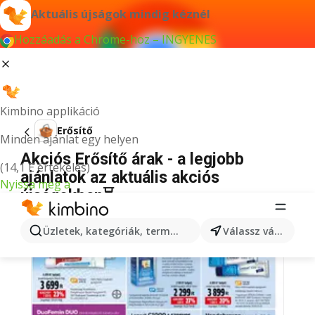
Aktuális újságok mindig kéznél
Hozzáadás a Chrome-hoz – INGYENES
Kimbino applikáció
Erősítő
Minden ajánlat egy helyen
Akciós Erősítő árak - a legjobb
(14,1 E értékelés)
ajánlatok az aktuális akciós
Nyissa meg a
újságokban⏳
Üzletek, kategóriák, termékek keresése...
Válassz várost