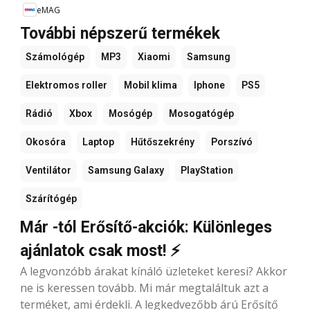
eMAG
További népszerű termékek
Számológép
MP3
Xiaomi
Samsung
Elektromos roller
Mobil klima
Iphone
PS5
Rádió
Xbox
Mosógép
Mosogatógép
Okosóra
Laptop
Hűtőszekrény
Porszívó
Ventilátor
Samsung Galaxy
PlayStation
Szárítógép
Már -tól Erősítő-akciók: Különleges
ajánlatok csak most! ⚡
A legvonzóbb árakat kínáló üzleteket keresi? Akkor
ne is keressen tovább. Mi már megtaláltuk azt a
terméket, ami érdekli. A legkedvezőbb árú Erősítő