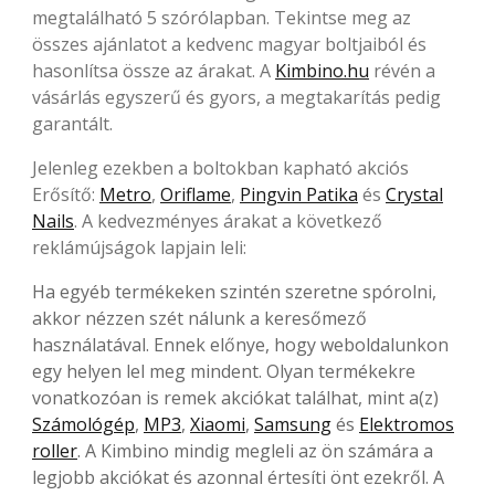
megtalálható 5 szórólapban. Tekintse meg az
összes ajánlatot a kedvenc magyar boltjaiból és
hasonlítsa össze az árakat. A
Kimbino.hu
révén a
vásárlás egyszerű és gyors, a megtakarítás pedig
garantált.
Jelenleg ezekben a boltokban kapható akciós
Erősítő:
Metro
,
Oriflame
,
Pingvin Patika
és
Crystal
Nails
. A kedvezményes árakat a következő
reklámújságok lapjain leli:
Ha egyéb termékeken szintén szeretne spórolni,
akkor nézzen szét nálunk a keresőmező
használatával. Ennek előnye, hogy weboldalunkon
egy helyen lel meg mindent. Olyan termékekre
vonatkozóan is remek akciókat találhat, mint a(z)
Számológép
,
MP3
,
Xiaomi
,
Samsung
és
Elektromos
roller
. A Kimbino mindig megleli az ön számára a
legjobb akciókat és azonnal értesíti önt ezekről. A