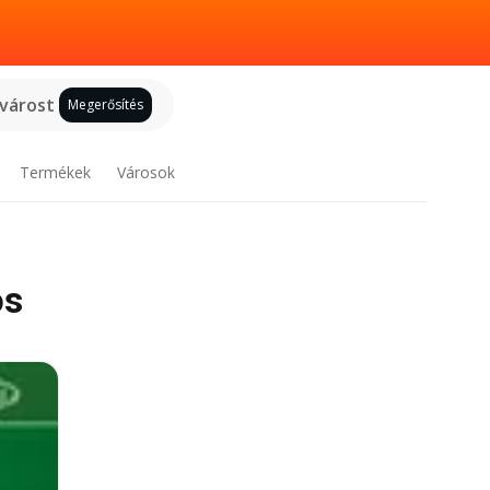
 várost
Megerősítés
Termékek
Városok
ós