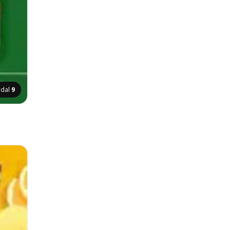
ldal
9