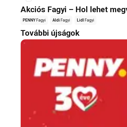
Akciós Fagyi – Hol lehet meg
PENNY
Fagyi
Aldi
Fagyi
Lidl
Fagyi
További újságok