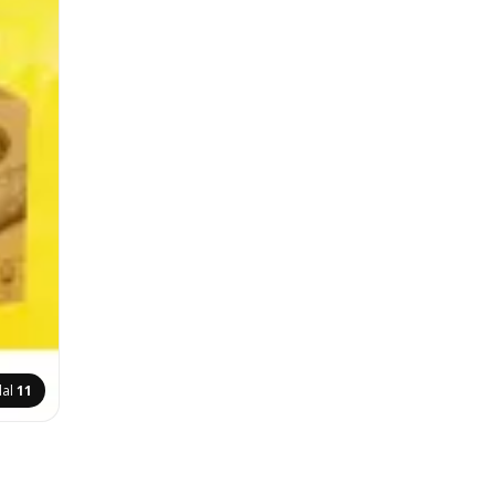
dal
11