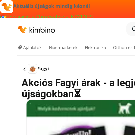
Aktuális újságok mindig kéznél
Hozzáadás a Chrome-hoz – INGYENES
Ajánlatok
Hipermarketek
Elektronika
Otthon és 
Fagyi
Akciós Fagyi árak - a leg
újságokban⏳