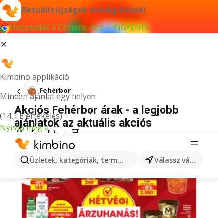
Aktuális újságok mindig kéznél
Hozzáadás a Chrome-hoz – INGYENES
Kimbino applikáció
Fehérbor
Minden ajánlat egy helyen
Akciós Fehérbor árak - a legjobb
(14,1 E értékelés)
ajánlatok az aktuális akciós
Nyissa meg a
újságokban⏳
Üzletek, kategóriák, termékek keresése...
Válassz várost