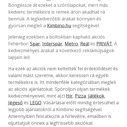
Böngéssze át ezeket a szórólapokat, mert más
kedvenc termékeire is remek áron akadhat rá
bennük. A legkedvezőbb árakat könnyen és
gyorsan megleli a
Kimbino.hu
segítségével.
Jelenleg ezekben a boltokban kapható akciós
Fehérbor:
Spar
,
Interspar
,
Metro
,
Reál
és
PRIVÁT
. A
kedvezményes árakat a következő reklámújságok
lapjain leli:
Ha ezek az akciók nem keltették fel érdeklődését és
valami mást szeretne, akkor keressen rá egyéb
termékekre is. Itt mindenféle kategóriában megleli
az akciós ajánlatokat. Spóroljon olyan termékek
kedvezményeivel, mint a(z)
Hír
,
Pizza
,
Játékok
,
Jégeső
és
LEGO
. Vásárlásai előtt mindig értesülhet a
legjobb ajánlatokról a Kimbino segítségével.
Amennyiben feliratkozik a hírlevélre, emailben is
eljuttatjuk önnek a legfrissebb akciókat.