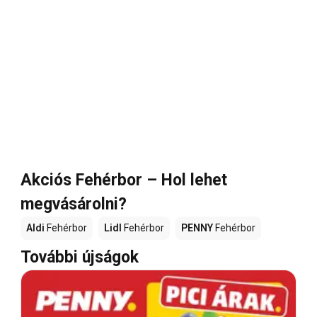
Akciós Fehérbor – Hol lehet
megvásárolni?
Aldi
Fehérbor
Lidl
Fehérbor
PENNY
Fehérbor
További újságok