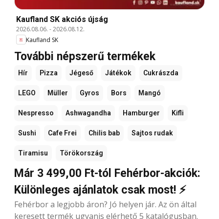
Kaufland SK akciós újság
2026.08.06.
-
2026.08.12.
Kaufland SK
További népszerű termékek
Hír
Pizza
Jégeső
Játékok
Cukrászda
LEGO
Müller
Gyros
Bors
Mangó
Nespresso
Ashwagandha
Hamburger
Kifli
Sushi
Cafe Frei
Chilis bab
Sajtos rudak
Tiramisu
Törökország
Már 3 499,00 Ft-tól Fehérbor-akciók:
Különleges ajánlatok csak most! ⚡
Fehérbor a legjobb áron? Jó helyen jár. Az ön által
keresett termék ugyanis elérhető 5 katalógusban.